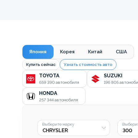
Япония
Корея
Китай
США
Купить сейчас
Узнать стоимость авто
TOYOTA
SUZUKI
659 390
автомобиля
196 805
автомоб
HONDA
257 344
автомобиля
Выберите марку
Выбери