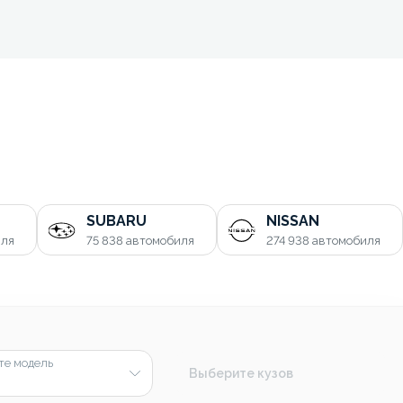
SUBARU
NISSAN
иля
75 838
автомобиля
274 938
автомобиля
те модель
Выберите кузов