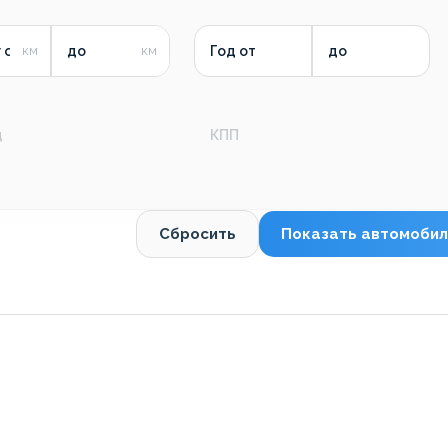
 от
до
Год от
до
д
КПП
Сбросить
Показать автомобил