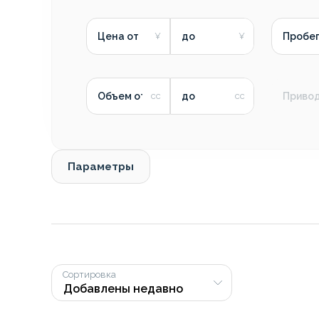
Цена от
до
Пробег
Объем от
до
Приво
Параметры
Сортировка