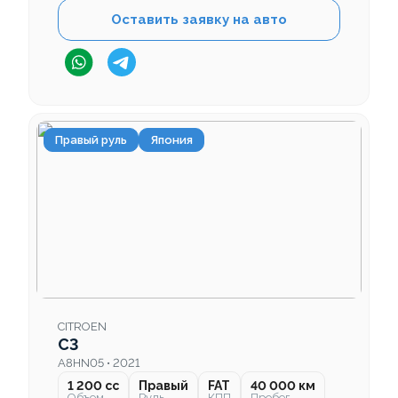
Оставить заявку на авто
Правый руль
Япония
CITROEN
C3
A8HN05 • 2021
1 200 cc
Правый
FAT
40 000 км
Объем
Руль
КПП
Пробег