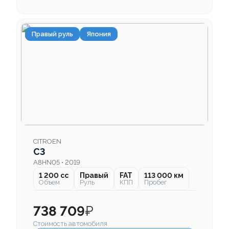
Правый руль
Япония
CITROEN
C3
A8HN05 • 2019
1 200 cc
Правый
FAT
113 000 км
Объем
Руль
КПП
Пробег
738 709
₽
Стоимость автомобиля