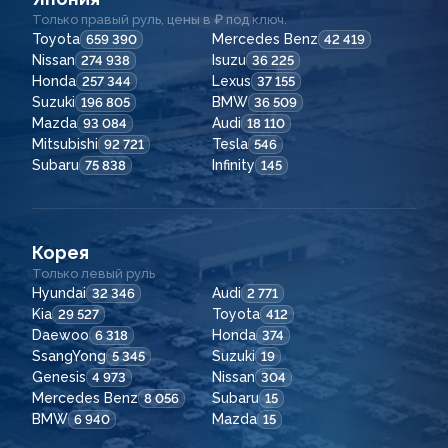
Только правый руль, цены в ₽ под ключ.
Toyota
Mercedes Benz
659 390
42 419
Nissan
Isuzu
274 938
36 225
Honda
Lexus
257 344
37 155
Suzuki
BMW
196 805
36 509
Mazda
Audi
93 084
18 110
Mitsubishi
Tesla
92 721
546
Subaru
Infinity
75 838
145
Корея
Только левый руль
Hyundai
Audi
32 346
2 771
Kia
Toyota
29 527
412
Daewoo
Honda
6 318
374
SsangYong
Suzuki
5 345
19
Genesis
Nissan
4 973
304
Mercedes Benz
Subaru
8 056
15
BMW
Mazda
6 940
15