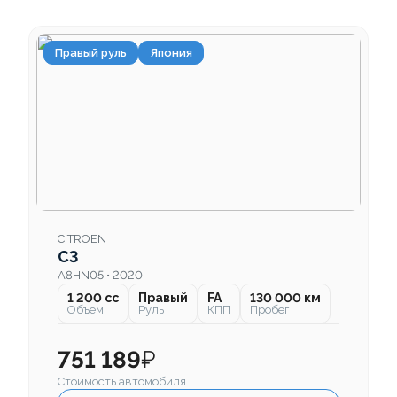
Правый руль
Япония
CITROEN
C3
A8HN05 • 2020
1 200 cc
Правый
FA
130 000 км
Объем
Руль
КПП
Пробег
751 189
₽
Стоимость автомобиля