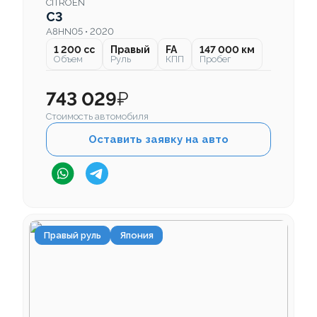
CITROEN
C3
A8HN05 • 2020
1 200 cc
Правый
FA
147 000 км
Объем
Руль
КПП
Пробег
743 029
₽
Стоимость автомобиля
Оставить заявку на авто
Правый руль
Япония