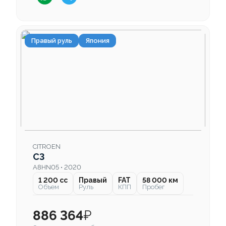
Правый руль
Япония
CITROEN
C3
A8HN05 • 2020
1 200 cc
Правый
FAT
58 000 км
Объем
Руль
КПП
Пробег
886 364
₽