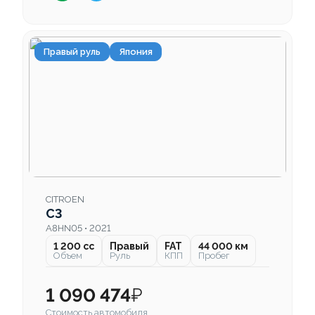
Правый руль
Япония
CITROEN
C3
A8HN05 • 2021
1 200 cc
Правый
FAT
44 000 км
Объем
Руль
КПП
Пробег
1 090 474
₽
Стоимость автомобиля