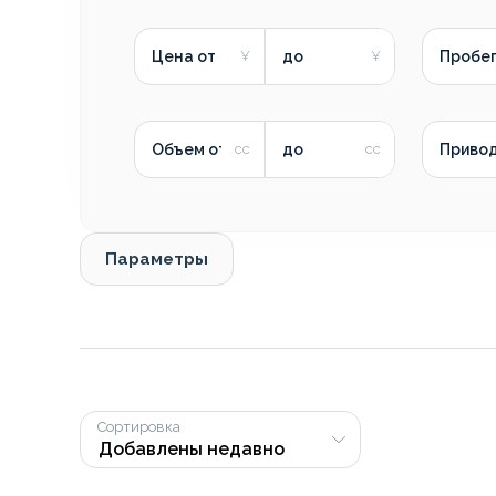
Цена от
до
Пробег
Объем от
до
Приво
Параметры
Сортировка