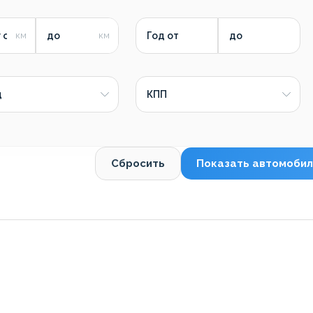
 от
до
Год от
до
д
КПП
Сбросить
Показать автомобил