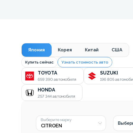
Япония
Корея
Китай
США
Купить сейчас
Узнать стоимость авто
TOYOTA
SUZUKI
659 390
автомобиля
196 805
автомоб
HONDA
257 344
автомобиля
Выберите марку
Выбер