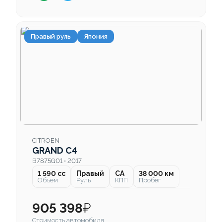
Правый руль
Япония
CITROEN
GRAND C4
B7875G01 • 2017
1 590 cc
Правый
CA
38 000 км
Объем
Руль
КПП
Пробег
905 398
₽
Стоимость автомобиля