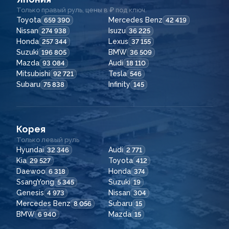
Только правый руль, цены в ₽ под ключ.
Toyota
Mercedes Benz
659 390
42 419
Nissan
Isuzu
274 938
36 225
Honda
Lexus
257 344
37 155
Suzuki
BMW
196 805
36 509
Mazda
Audi
93 084
18 110
Mitsubishi
Tesla
92 721
546
Subaru
Infinity
75 838
145
Корея
Только левый руль
Hyundai
Audi
32 346
2 771
Kia
Toyota
29 527
412
Daewoo
Honda
6 318
374
SsangYong
Suzuki
5 345
19
Genesis
Nissan
4 973
304
Mercedes Benz
Subaru
8 056
15
BMW
Mazda
6 940
15