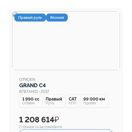
Правый руль
Япония
CITROEN
GRAND C4
B787AH01 • 2017
1 990 cc
Правый
CAT
99 000 км
Объем
Руль
КПП
Пробег
1 208 614
₽
Стоимость автомобиля