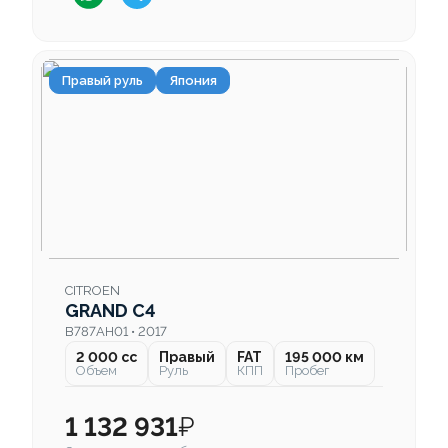
Правый руль
Япония
CITROEN
GRAND C4
B787AH01 • 2017
2 000 cc
Правый
FAT
195 000 км
Объем
Руль
КПП
Пробег
1 132 931
₽