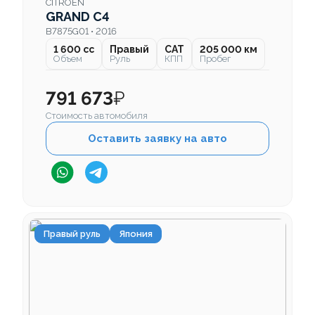
CITROEN
GRAND C4
B7875G01 • 2016
1 600 cc
Правый
CAT
205 000 км
Объем
Руль
КПП
Пробег
791 673
₽
Стоимость автомобиля
Оставить заявку на авто
Правый руль
Япония