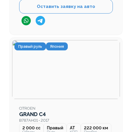
Оставить заявку на авто
Правый руль
Япония
CITROEN
GRAND C4
B787AH01 • 2017
2 000 cc
Правый
AT
222 000 км
Объем
Руль
КПП
Пробег