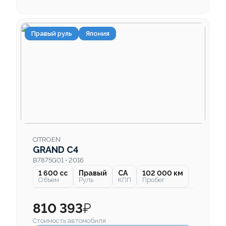
Правый руль
Япония
CITROEN
GRAND C4
B7875G01 • 2016
1 600 cc
Правый
CA
102 000 км
Объем
Руль
КПП
Пробег
810 393
₽
Стоимость автомобиля