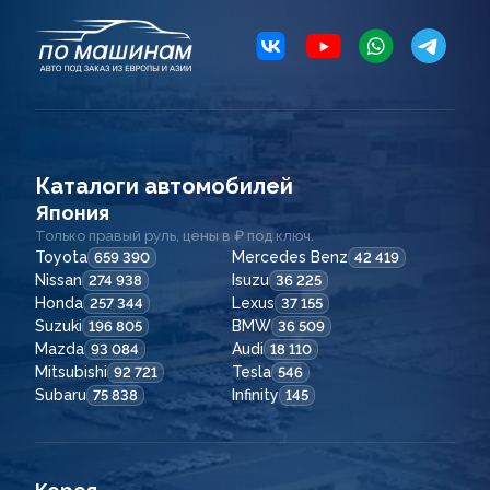
Каталоги автомобилей
Япония
Только правый руль, цены в ₽ под ключ.
Toyota
Mercedes Benz
659 390
42 419
Nissan
Isuzu
274 938
36 225
Honda
Lexus
257 344
37 155
Suzuki
BMW
196 805
36 509
Mazda
Audi
93 084
18 110
Mitsubishi
Tesla
92 721
546
Subaru
Infinity
75 838
145