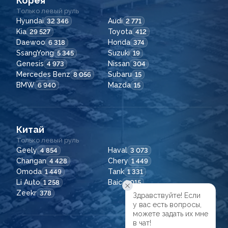
Корея
Только левый руль
Hyundai
Audi
32 346
2 771
Kia
Toyota
29 527
412
Daewoo
Honda
6 318
374
SsangYong
Suzuki
5 345
19
Genesis
Nissan
4 973
304
Mercedes Benz
Subaru
8 056
15
BMW
Mazda
6 940
15
Китай
Только левый руль
Geely
Haval
4 854
3 073
Changan
Chery
4 428
1 449
Omoda
Tank
1 449
1 331
Li Auto
Baic
1 258
1 015
Zeekr
378
Здравствуйте! Если

у вас есть вопросы,

можете задать их мне

в чат!