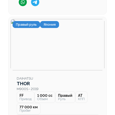
Правый руль
Япония
DAIHATSU
THOR
M900S • 2019
FF
1 000 cc
Правый
AT
Привод
Объем
Руль
КПП
77 000 км
Пробег