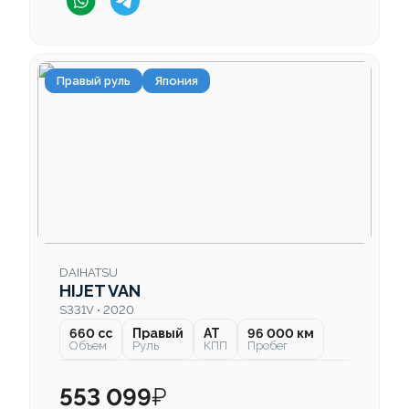
Правый руль
Япония
DAIHATSU
HIJET VAN
S331V • 2020
660 cc
Правый
AT
96 000 км
Объем
Руль
КПП
Пробег
553 099
₽