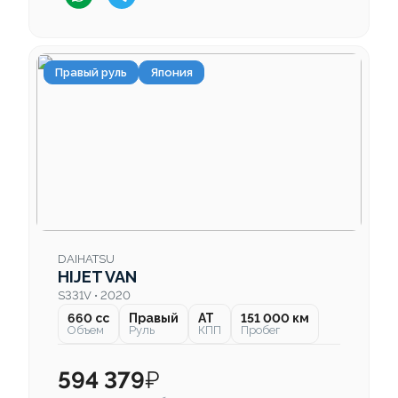
Правый руль
Япония
DAIHATSU
HIJET VAN
S331V • 2020
660 cc
Правый
AT
151 000 км
Объем
Руль
КПП
Пробег
594 379
₽