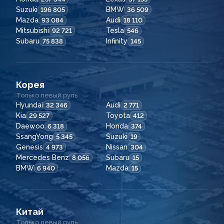
Suzuki
BMW
196 805
36 509
Mazda
Audi
93 084
18 110
Mitsubishi
Tesla
92 721
546
Subaru
Infinity
75 838
145
Корея
Только левый руль
Hyundai
Audi
32 346
2 771
Kia
Toyota
29 527
412
Daewoo
Honda
6 318
374
SsangYong
Suzuki
5 345
19
Genesis
Nissan
4 973
304
Mercedes Benz
Subaru
8 056
15
BMW
Mazda
6 940
15
Китай
Только левый руль