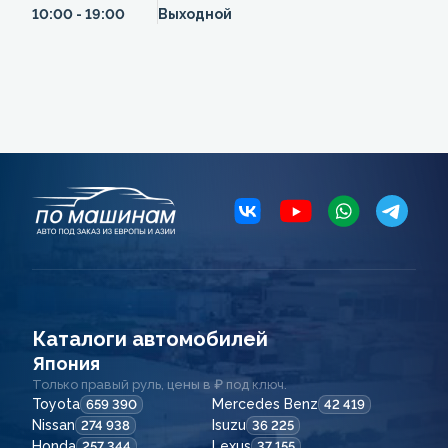
10:00 - 19:00
Выходной
Каталоги автомобилей
Япония
Только правый руль, цены в ₽ под ключ.
Toyota
Mercedes Benz
659 390
42 419
Nissan
Isuzu
274 938
36 225
Honda
Lexus
257 344
37 155