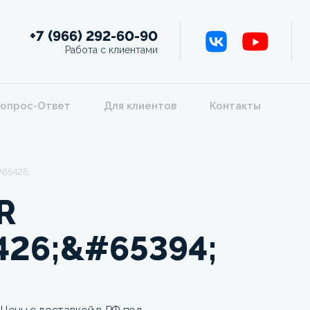
+7 (966) 292-60-90
Работа с клиентами
опрос-Ответ
Для клиентов
Контакты
65426;&#65394;
R
26;&#65394;