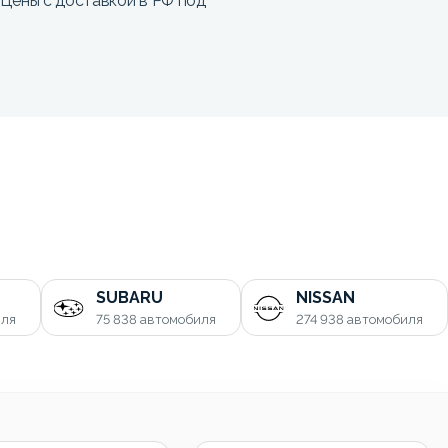
Цены с доставкой в РФ под
SUBARU
NISSAN
иля
75 838
автомобиля
274 938
автомобиля