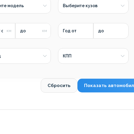
ите модель
Выберите кузов
 от
до
Год от
до
д
КПП
Сбросить
Показать автомобил