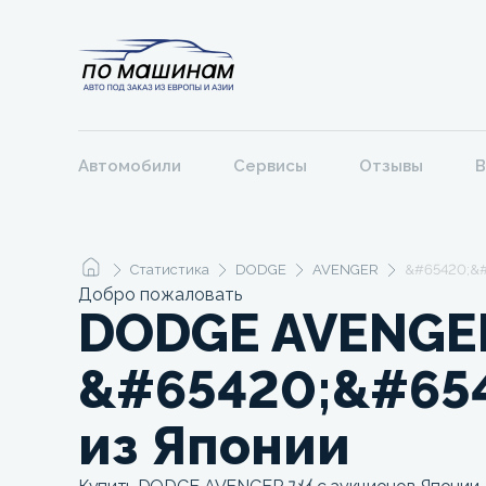
Автомобили
Сервисы
Отзывы
В
Статистика
DODGE
AVENGER
&#65420;&#
Добро пожаловать
DODGE AVENGE
&#65420;&#654
из Японии