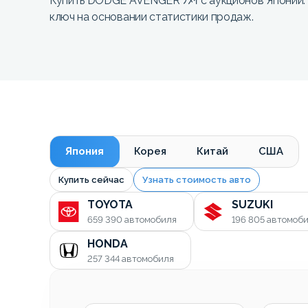
Купить DODGE AVENGER ﾌﾒｲ с аукционов Японии. 
ключ на основании статистики продаж.
Япония
Корея
Китай
США
Купить сейчас
Узнать стоимость авто
TOYOTA
SUZUKI
659 390
автомобиля
196 805
автомоб
HONDA
257 344
автомобиля