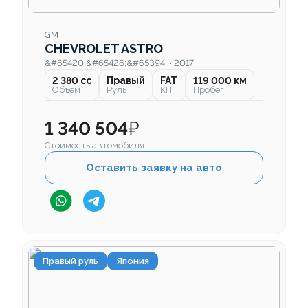
GM
CHEVROLET ASTRO
&#65420;&#65426;&#65394; • 2017
2 380 cc
Правый
FAT
119 000 км
Объем
Руль
КПП
Пробег
1 340 504
₽
Стоимость автомобиля
Оставить заявку на авто
Правый руль
Япония