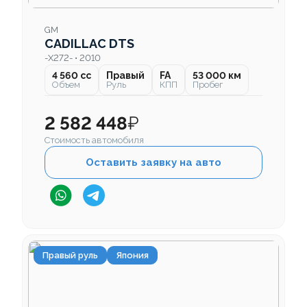
GM
CADILLAC DTS
-X272- • 2010
4 560 cc
Правый
FA
53 000 км
Объем
Руль
КПП
Пробег
2 582 448
₽
Стоимость автомобиля
Оставить заявку на авто
Правый руль
Япония