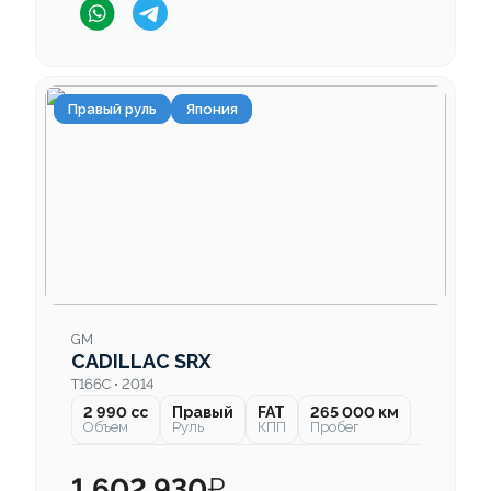
Правый руль
Япония
GM
CADILLAC SRX
T166C • 2014
2 990 cc
Правый
FAT
265 000 км
Объем
Руль
КПП
Пробег
1 602 930
₽