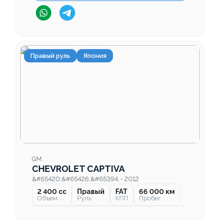
Правый руль
Япония
GM
CHEVROLET CAPTIVA
&#65420;&#65426;&#65394; • 2012
2 400 cc
Правый
FAT
66 000 км
Объем
Руль
КПП
Пробег