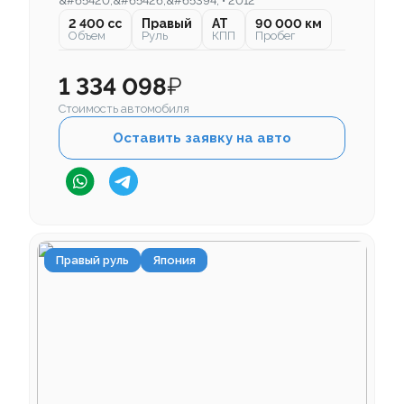
&#65420;&#65426;&#65394; • 2012
2 400 cc
Правый
AT
90 000 км
Объем
Руль
КПП
Пробег
1 334 098
₽
Стоимость автомобиля
Оставить заявку на авто
Правый руль
Япония