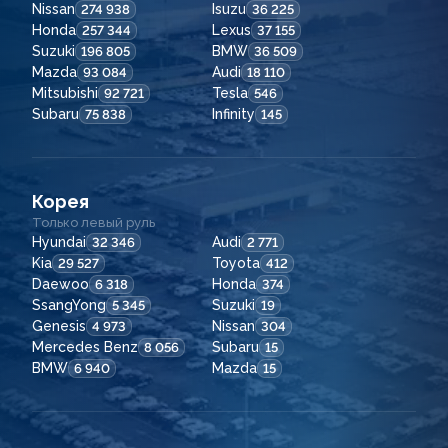
Nissan
Isuzu
274 938
36 225
Honda
Lexus
257 344
37 155
Suzuki
BMW
196 805
36 509
Mazda
Audi
93 084
18 110
Mitsubishi
Tesla
92 721
546
Subaru
Infinity
75 838
145
Корея
Только левый руль
Hyundai
Audi
32 346
2 771
Kia
Toyota
29 527
412
Daewoo
Honda
6 318
374
SsangYong
Suzuki
5 345
19
Genesis
Nissan
4 973
304
Mercedes Benz
Subaru
8 056
15
BMW
Mazda
6 940
15