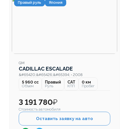
Правый руль
Япония
GM
CADILLAC ESCALADE
&#65420;&#65426;&#65394; • 2008
5 960 cc
Правый
CAT
0 км
Объем
Руль
КПП
Пробег
3 191 780
₽
Стоимость автомобиля
Оставить заявку на авто