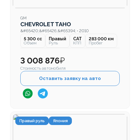
GM
CHEVROLET TAHO
&#65420;&#65426;&#65394; • 2010
5 300 cc
Правый
CAT
283 000 км
Объем
Руль
КПП
Пробег
3 008 876
₽
Стоимость автомобиля
Оставить заявку на авто
Правый руль
Япония