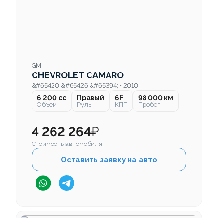
GM
CHEVROLET CAMARO
&#65420;&#65426;&#65394; • 2010
6 200 cc
Правый
6F
98 000 км
Объем
Руль
КПП
Пробег
4 262 264
₽
Стоимость автомобиля
Оставить заявку на авто