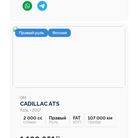
Правый руль
Япония
GM
CADILLAC ATS
A1SL • 2017
2 000 cc
Правый
FAT
107 000 км
Объем
Руль
КПП
Пробег