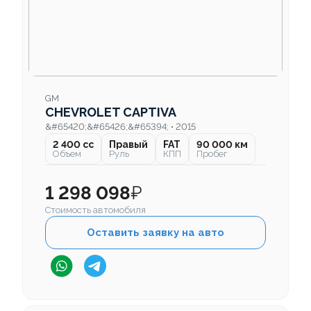
GM
CHEVROLET CAPTIVA
&#65420;&#65426;&#65394; • 2015
2 400 cc
Правый
FAT
90 000 км
Объем
Руль
КПП
Пробег
1 298 098
₽
Стоимость автомобиля
Оставить заявку на авто