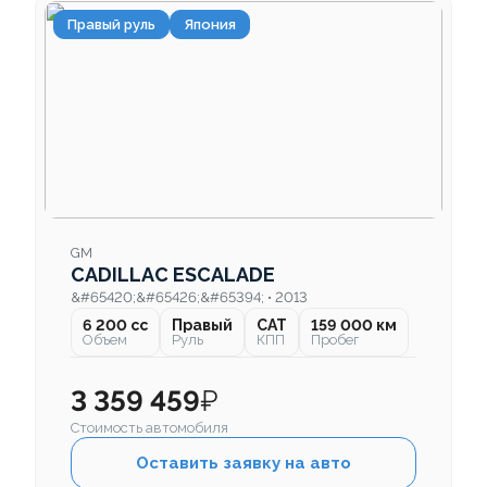
Правый руль
Япония
GM
CADILLAC ESCALADE
&#65420;&#65426;&#65394; • 2013
6 200 cc
Правый
CAT
159 000 км
Объем
Руль
КПП
Пробег
3 359 459
₽
Стоимость автомобиля
Оставить заявку на авто