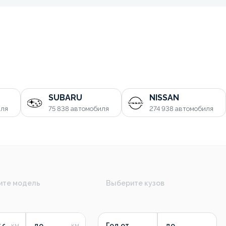
SUBARU
NISSAN
иля
75 838
автомобиля
274 938
автомобиля
ите модель
Выберите кузов
 от
до
Год от
до