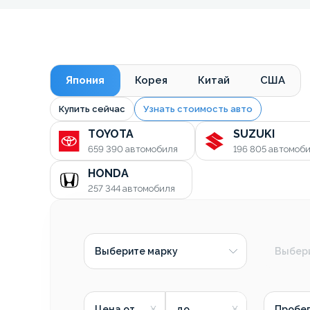
Япония
Корея
Китай
США
Купить сейчас
Узнать стоимость авто
TOYOTA
SUZUKI
659 390
автомобиля
196 805
автомоб
HONDA
257 344
автомобиля
Выберите марку
Выбер
Цена от
до
Пробег