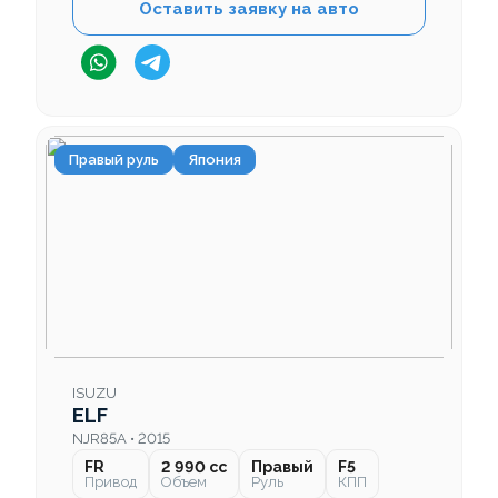
Оставить заявку на авто
Правый руль
Япония
ISUZU
ELF
NJR85A • 2015
FR
2 990 cc
Правый
F5
Привод
Объем
Руль
КПП