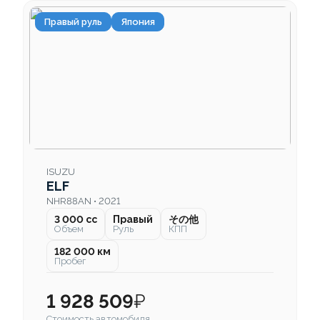
Правый руль
Япония
ISUZU
ELF
NHR88AN • 2021
3 000 cc
Правый
その他
Объем
Руль
КПП
182 000 км
Пробег
1 928 509
₽
Стоимость автомобиля