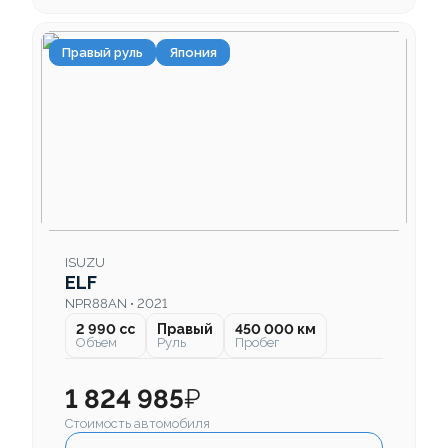
Правый руль
Япония
ISUZU
ELF
NPR88AN • 2021
2 990 cc
Правый
450 000 км
Объем
Руль
Пробег
1 824 985
₽
Стоимость автомобиля