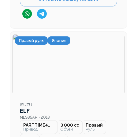
Правый руль
Япония
ISUZU
ELF
NLS85AR • 2018
PARTTIME4WD
3 000 cc
Правый
Привод
Объем
Руль