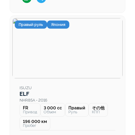
Правый руль
Япония
ISUZU
ELF
NHR85A • 2016
FR
3 000 cc
Правый
その他
Привод
Объем
Руль
КПП
196 000 км
Пробег