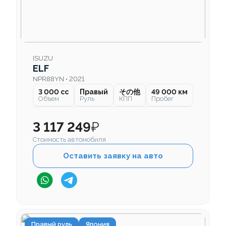
ISUZU
ELF
NPR88YN • 2021
3 000 cc
Правый
その他
49 000 км
Объем
Руль
КПП
Пробег
3 117 249
₽
Стоимость автомобиля
Оставить заявку на авто
Правый руль
Япония