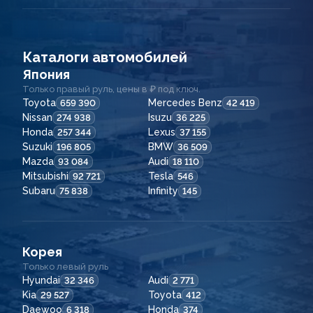
Каталоги автомобилей
Япония
Только правый руль, цены в ₽ под ключ.
Toyota
Mercedes Benz
659 390
42 419
Nissan
Isuzu
274 938
36 225
Honda
Lexus
257 344
37 155
Suzuki
BMW
196 805
36 509
Mazda
Audi
93 084
18 110
Mitsubishi
Tesla
92 721
546
Subaru
Infinity
75 838
145
Корея
Только левый руль
Hyundai
Audi
32 346
2 771
Kia
Toyota
29 527
412
Daewoo
Honda
6 318
374