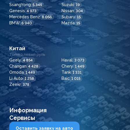
SsangYong
Suzuki
5 345
19
Genesis
Nissan
4 973
304
Mercedes Benz
Subaru
8 056
15
BMW
Mazda
6 940
15
Китай
Только левый руль
Geely
Haval
4 854
3 073
Changan
Chery
4 428
1 449
Omoda
Tank
1 449
1 331
Li Auto
Baic
1 258
1 015
Zeekr
378
Информация
Сервисы
Оставить заявку на авто