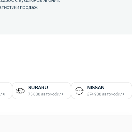
236C с аукционов Японии.
атистики продаж.
SUBARU
NISSAN
иля
75 838
автомобиля
274 938
автомобиля