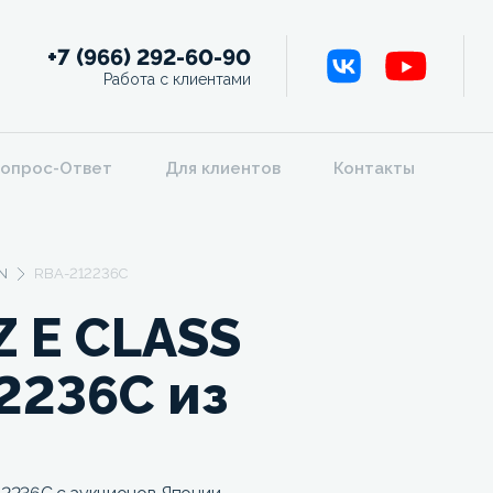
+7 (966) 292-60-90
Работа с клиентами
опрос-Ответ
Для клиентов
Контакты
N
RBA-212236C
 E CLASS
2236C из