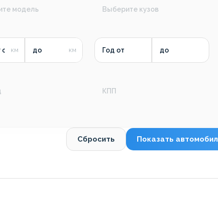
ите модель
Выберите кузов
 от
до
Год от
до
д
КПП
Сбросить
Показать автомобил