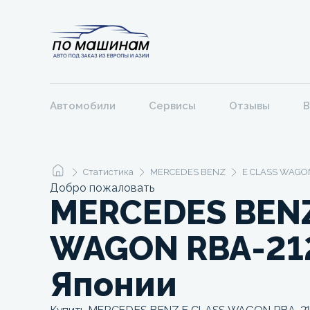
Автомобили
Сервисы
Отзывы
В
Статистика
MERCEDES BENZ
E CLASS WAGO
Добро пожаловать
MERCEDES BENZ
WAGON RBA-21
Японии