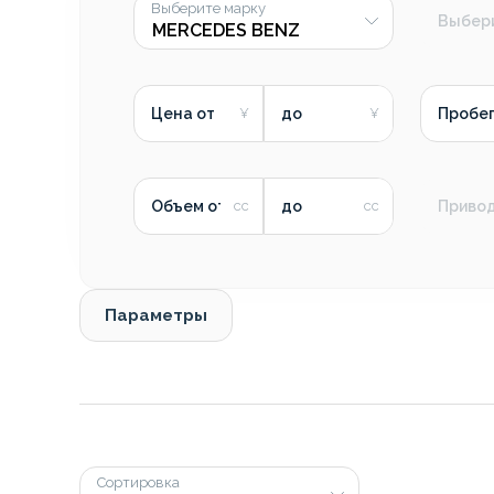
Выберите марку
Выбер
Цена от
до
Пробег
Объем от
до
Приво
Параметры
Сортировка