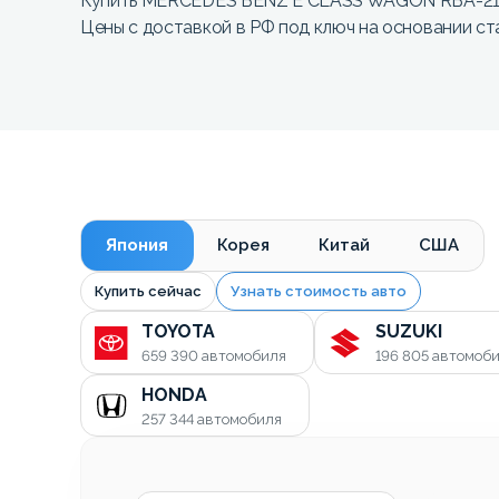
Купить MERCEDES BENZ E CLASS WAGON RBA-212
Цены с доставкой в РФ под ключ на основании ст
Япония
Корея
Китай
США
Купить сейчас
Узнать стоимость авто
TOYOTA
SUZUKI
659 390
автомобиля
196 805
автомоб
HONDA
257 344
автомобиля