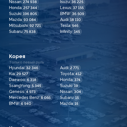
Nissan
Isuzu
274 938
36 225
Honda
Lexus
257 344
37 155
Suzuki
BMW
196 805
36 509
Mazda
Audi
93 084
18 110
Mitsubishi
Tesla
92 721
546
Subaru
Infinity
75 838
145
Корея
Только левый руль
Hyundai
Audi
32 346
2 771
Kia
Toyota
29 527
412
Daewoo
Honda
6 318
374
SsangYong
Suzuki
5 345
19
Genesis
Nissan
4 973
304
Mercedes Benz
Subaru
8 056
15
BMW
Mazda
6 940
15