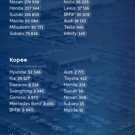
Nissan
Isuzu
274 938
36 225
Honda
Lexus
257 344
37 155
Suzuki
BMW
196 805
36 509
Mazda
Audi
93 084
18 110
Mitsubishi
Tesla
92 721
546
Subaru
Infinity
75 838
145
Корея
Только левый руль
Hyundai
Audi
32 346
2 771
Kia
Toyota
29 527
412
Daewoo
Honda
6 318
374
SsangYong
Suzuki
5 345
19
Genesis
Nissan
4 973
304
Mercedes Benz
Subaru
8 056
15
BMW
Mazda
6 940
15