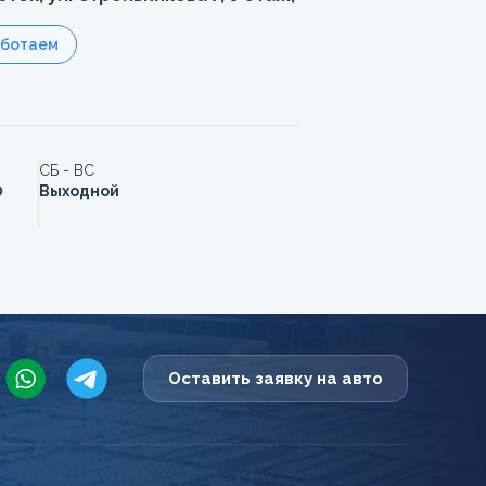
аботаем
СБ - ВС
0
Выходной
Оставить заявку на авто