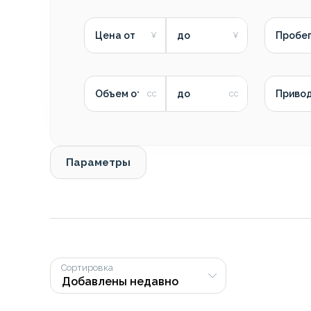
Цена от
до
Пробег
Объем от
до
Приво
Параметры
Сортировка