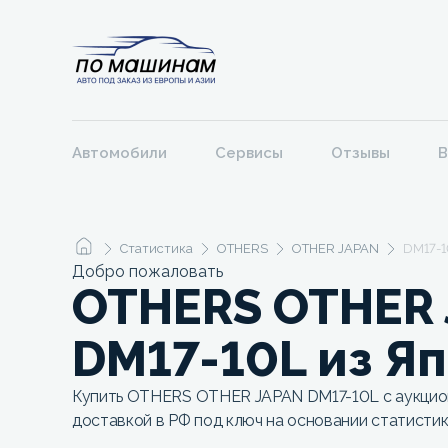
Автомобили
Сервисы
Отзывы
В
Статистика
OTHERS
OTHER JAPAN
DM17-1
Добро пожаловать
OTHERS OTHER
DM17-10L из Я
Купить OTHERS OTHER JAPAN DM17-10L с аукцион
доставкой в РФ под ключ на основании статисти