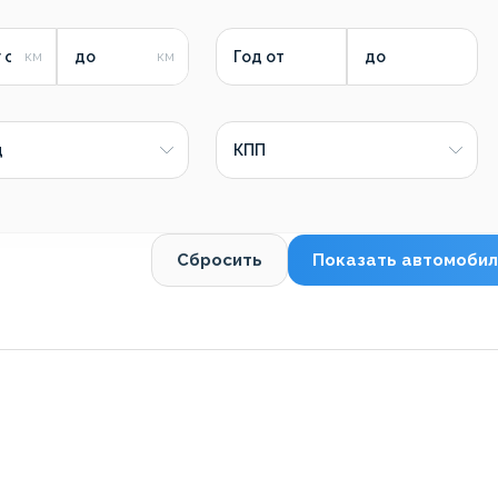
 от
до
Год от
до
д
КПП
Сбросить
Показать автомобил