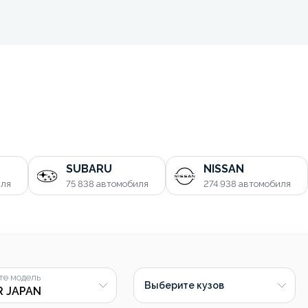
SUBARU
NISSAN
иля
75 838
автомобиля
274 938
автомобиля
те модель
Выберите кузов