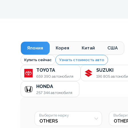
Япония
Корея
Китай
США
Купить сейчас
Узнать стоимость авто
TOYOTA
SUZUKI
659 390
автомобиля
196 805
автомоб
HONDA
257 344
автомобиля
Выберите марку
Выбери