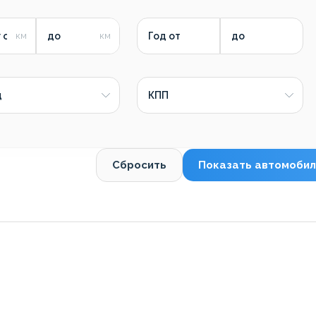
 от
до
Год от
до
д
КПП
Сбросить
Показать автомобил