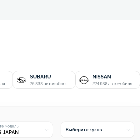
SUBARU
NISSAN
иля
75 838
автомобиля
274 938
автомобиля
те модель
Выберите кузов