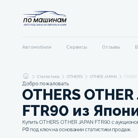
Автомобили
Сервисы
Отзывы
В
Статистика
OTHERS
OTHER JAPAN
FTR90
Добро пожаловать
OTHERS OTHER
FTR90 из Япон
Купить OTHERS OTHER JAPAN FTR90 с аукционов 
РФ под ключ на основании статистики продаж.