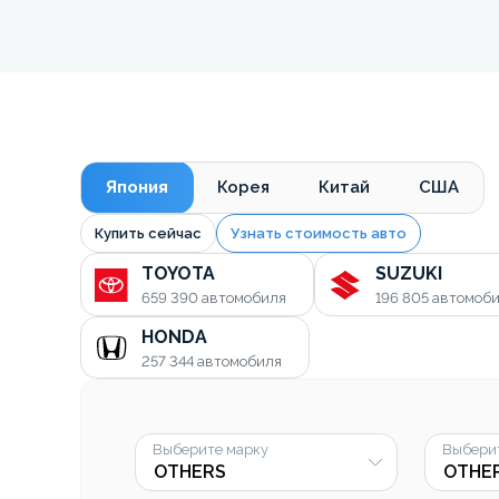
Япония
Корея
Китай
США
Купить сейчас
Узнать стоимость авто
TOYOTA
SUZUKI
659 390
автомобиля
196 805
автомоб
HONDA
257 344
автомобиля
Выберите марку
Выбери