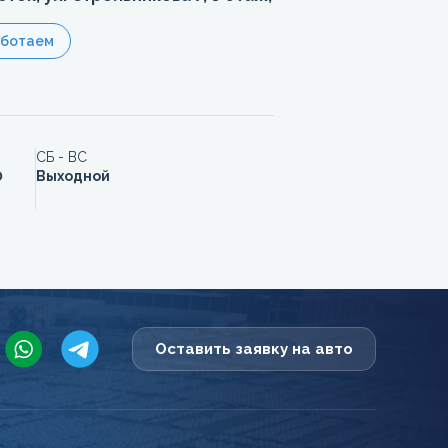
аботаем
СБ - ВС
0
Выходной
Оставить заявку на авто