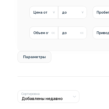
Цена от
до
Пробег
Объем от
до
Приво
Параметры
Сортировка