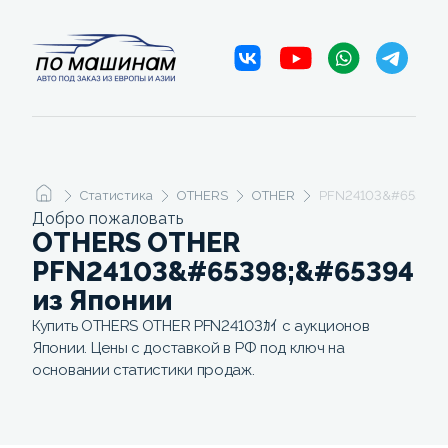
Статистика
OTHERS
OTHER
PFN24103&#65398;&
Добро пожаловать
OTHERS OTHER
PFN24103&#65398;&#65394;
из Японии
Купить OTHERS OTHER PFN24103ｶｲ с аукционов
Японии. Цены с доставкой в РФ под ключ на
основании статистики продаж.