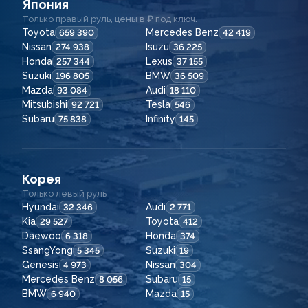
Япония
Только правый руль, цены в ₽ под ключ.
Toyota
Mercedes Benz
659 390
42 419
Nissan
Isuzu
274 938
36 225
Honda
Lexus
257 344
37 155
Suzuki
BMW
196 805
36 509
Mazda
Audi
93 084
18 110
Mitsubishi
Tesla
92 721
546
Subaru
Infinity
75 838
145
Корея
Только левый руль
Hyundai
Audi
32 346
2 771
Kia
Toyota
29 527
412
Daewoo
Honda
6 318
374
SsangYong
Suzuki
5 345
19
Genesis
Nissan
4 973
304
Mercedes Benz
Subaru
8 056
15
BMW
Mazda
6 940
15