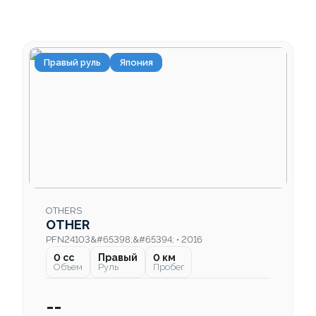
Правый руль
Япония
OTHERS
OTHER
PFN24103&#65398;&#65394; • 2016
0 cc
Правый
0 км
Объем
Руль
Пробег
--