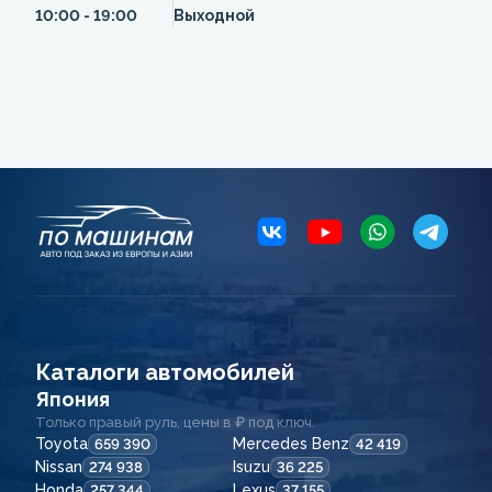
10:00 - 19:00
Выходной
Каталоги автомобилей
Япония
Только правый руль, цены в ₽ под ключ.
Toyota
Mercedes Benz
659 390
42 419
Nissan
Isuzu
274 938
36 225
Honda
Lexus
257 344
37 155