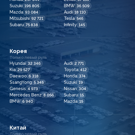
Suzuki
BMW
196 805
36 509
Mazda
Audi
93 084
18 110
Mitsubishi
Tesla
92 721
546
Subaru
Infinity
75 838
145
Корея
Только левый руль
Hyundai
Audi
32 346
2 771
Kia
Toyota
29 527
412
Daewoo
Honda
6 318
374
SsangYong
Suzuki
5 345
19
Genesis
Nissan
4 973
304
Mercedes Benz
Subaru
8 056
15
BMW
Mazda
6 940
15
Китай
Только левый руль