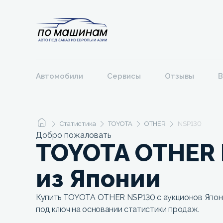
Автомобили
Сервисы
Отзывы
В
Статистика
TOYOTA
OTHER
NSP130
Добро пожаловать
TOYOTA OTHER
из Японии
Купить TOYOTA OTHER NSP130 с аукционов Япони
под ключ на основании статистики продаж.