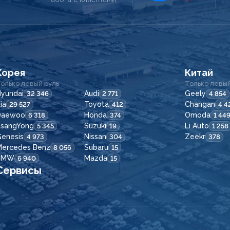
Корея
Китай
олько левый руль
Только левый
yundai
Audi
Geely
32 346
2 771
4 854
ia
Toyota
Changan
29 527
412
4 4
Daewoo
Honda
Omoda
6 318
374
1 44
SsangYong
Suzuki
Li Auto
5 345
19
1 258
enesis
Nissan
Zeekr
4 973
304
378
Mercedes Benz
Subaru
8 056
15
BMW
Mazda
6 940
15
Сервисы