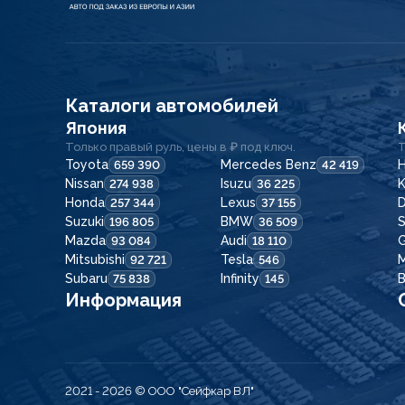
Каталоги автомобилей
Япония
Только правый руль, цены в ₽ под ключ.
Т
Toyota
Mercedes Benz
H
659 390
42 419
Nissan
Isuzu
K
274 938
36 225
Honda
Lexus
257 344
37 155
Suzuki
BMW
196 805
36 509
Mazda
Audi
G
93 084
18 110
Mitsubishi
Tesla
92 721
546
Subaru
Infinity
75 838
145
Информация
2021 - 2026
© ООО "Сейфкар ВЛ"