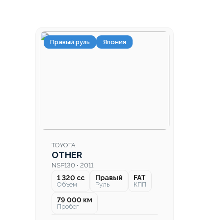
Правый руль
Япония
TOYOTA
OTHER
NSP130 • 2011
1 320 cc
Правый
FAT
Объем
Руль
КПП
79 000 км
Пробег