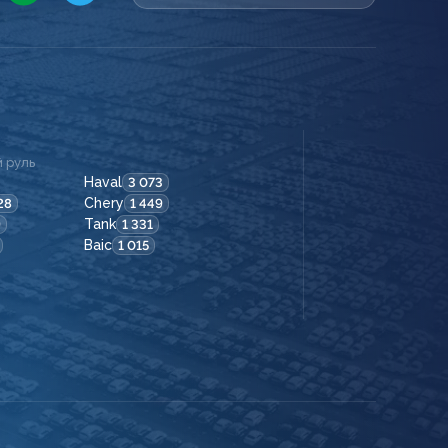
 руль
Haval
3 073
Chery
28
1 449
Tank
9
1 331
Baic
1 015