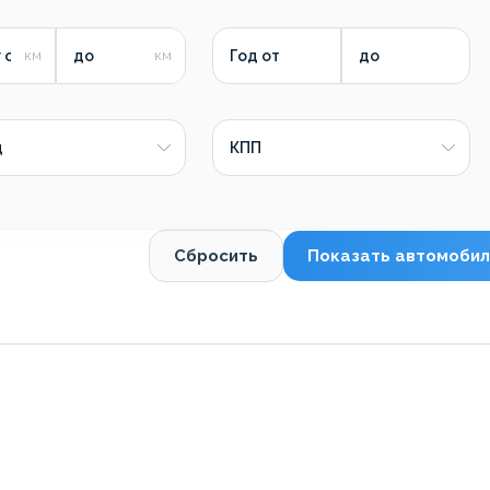
 от
до
Год от
до
д
КПП
Сбросить
Показать автомобил