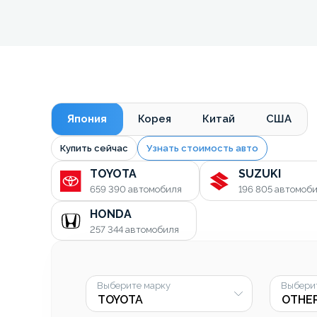
Япония
Корея
Китай
США
Купить сейчас
Узнать стоимость авто
TOYOTA
SUZUKI
659 390
автомобиля
196 805
автомоб
HONDA
257 344
автомобиля
Выберите марку
Выбери