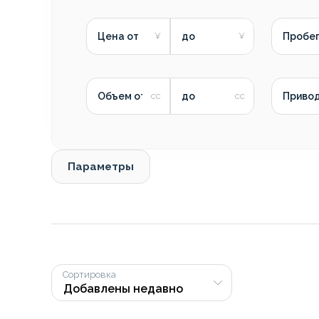
Цена от
до
Пробег
Объем от
до
Приво
Параметры
Сортировка