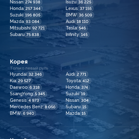
Nissan
Isuzu
274 938
36 225
Honda
Lexus
257 344
37 155
Suzuki
BMW
196 805
36 509
Mazda
Audi
93 084
18 110
Mitsubishi
Tesla
92 721
546
Subaru
Infinity
75 838
145
Корея
Только левый руль
Hyundai
Audi
32 346
2 771
Kia
Toyota
29 527
412
Daewoo
Honda
6 318
374
SsangYong
Suzuki
5 345
19
Genesis
Nissan
4 973
304
Mercedes Benz
Subaru
8 056
15
BMW
Mazda
6 940
15