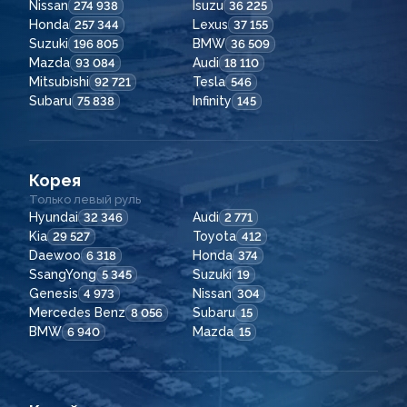
Nissan
Isuzu
274 938
36 225
Honda
Lexus
257 344
37 155
Suzuki
BMW
196 805
36 509
Mazda
Audi
93 084
18 110
Mitsubishi
Tesla
92 721
546
Subaru
Infinity
75 838
145
Корея
Только левый руль
Hyundai
Audi
32 346
2 771
Kia
Toyota
29 527
412
Daewoo
Honda
6 318
374
SsangYong
Suzuki
5 345
19
Genesis
Nissan
4 973
304
Mercedes Benz
Subaru
8 056
15
BMW
Mazda
6 940
15