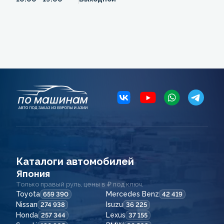
Каталоги автомобилей
Япония
Только правый руль, цены в ₽ под ключ.
Toyota
Mercedes Benz
659 390
42 419
Nissan
Isuzu
274 938
36 225
Honda
Lexus
257 344
37 155