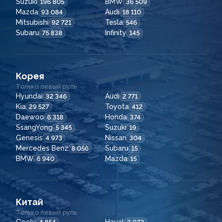
Suzuki
BMW
196 805
36 509
Mazda
Audi
93 084
18 110
Mitsubishi
Tesla
92 721
546
Subaru
Infinity
75 838
145
Корея
Только левый руль
Hyundai
Audi
32 346
2 771
Kia
Toyota
29 527
412
Daewoo
Honda
6 318
374
SsangYong
Suzuki
5 345
19
Genesis
Nissan
4 973
304
Mercedes Benz
Subaru
8 056
15
BMW
Mazda
6 940
15
Китай
Только левый руль