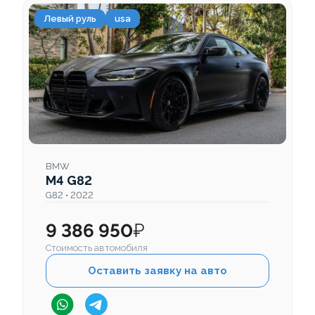
Левый руль
usa
BMW
M4 G82
G82 • 2022
9 386 950
₽
Стоимость автомобиля
Оставить заявку на авто