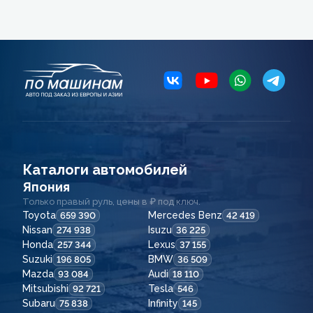
Каталоги автомобилей
Япония
Только правый руль, цены в ₽ под ключ.
Toyota
Mercedes Benz
659 390
42 419
Nissan
Isuzu
274 938
36 225
Honda
Lexus
257 344
37 155
Suzuki
BMW
196 805
36 509
Mazda
Audi
93 084
18 110
Mitsubishi
Tesla
92 721
546
Subaru
Infinity
75 838
145