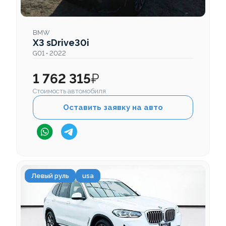
BMW
X3 sDrive30i
G01 • 2022
1 762 315
₽
Стоимость автомобиля
Оставить заявку на авто
Левый руль
usa