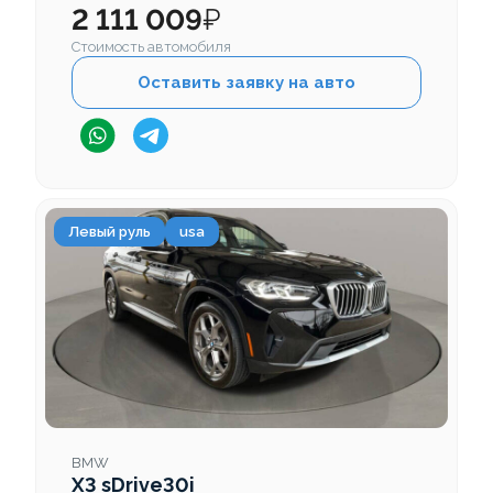
2 111 009
₽
Стоимость автомобиля
Оставить заявку на авто
Левый руль
usa
BMW
X3 sDrive30i