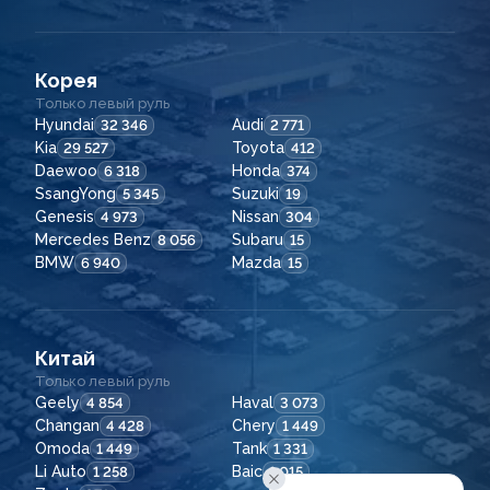
Корея
Только левый руль
Hyundai
Audi
32 346
2 771
Kia
Toyota
29 527
412
Daewoo
Honda
6 318
374
SsangYong
Suzuki
5 345
19
Genesis
Nissan
4 973
304
Mercedes Benz
Subaru
8 056
15
BMW
Mazda
6 940
15
Китай
Только левый руль
Geely
Haval
4 854
3 073
Changan
Chery
4 428
1 449
Omoda
Tank
1 449
1 331
Li Auto
Baic
1 258
1 015