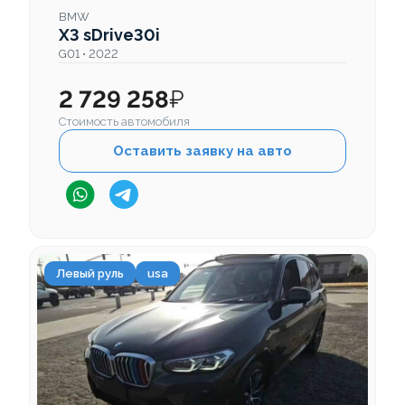
BMW
X3 sDrive30i
G01 • 2022
2 729 258
₽
Стоимость автомобиля
Оставить заявку на авто
Левый руль
usa