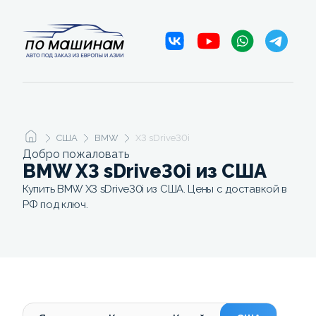
США
BMW
X3 sDrive30i
Добро пожаловать
BMW X3 sDrive30i из США
Купить BMW X3 sDrive30i из США. Цены с доставкой в
РФ под ключ.