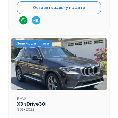
Оставить заявку на авто
Левый руль
usa
BMW
X3 sDrive30i
G01 • 2022