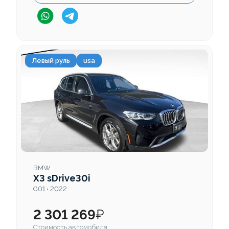
Левый руль
usa
BMW
X3 sDrive30i
G01 • 2022
2 301 269
₽
Стоимость автомобиля