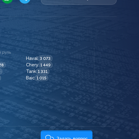
 руль
Haval
3 073
Chery
28
1 449
Tank
9
1 331
Baic
1 015
Задать вопрос