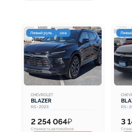
Левый руль
usa
Левый
CHEVROLET
CHEV
BLAZER
BLA
RS • 2023
RS • 
2 254 064
₽
3 
Стоимость автомобиля
Стоим