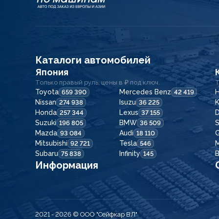
Каталоги автомобилей
Япония
Только правый руль, цены в ₽ под ключ.
Т
Toyota
Mercedes Benz
H
659 390
42 419
Nissan
Isuzu
K
274 938
36 225
Honda
Lexus
257 344
37 155
Suzuki
BMW
196 805
36 509
Mazda
Audi
G
93 084
18 110
Mitsubishi
Tesla
92 721
546
Subaru
Infinity
75 838
145
Информация
2021 - 2026
© ООО "Сейфкар ВЛ"