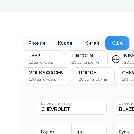
Япония
Корея
Китай
США
JEEP
LINCOLN
NIS
12
автомобиля
20
автомобиля
20
а
VOLKSWAGEN
DODGE
CHE
100
автомобиля
29
автомобиля
133
ав
Выберите марку
Выбери
Год от
до
Руль