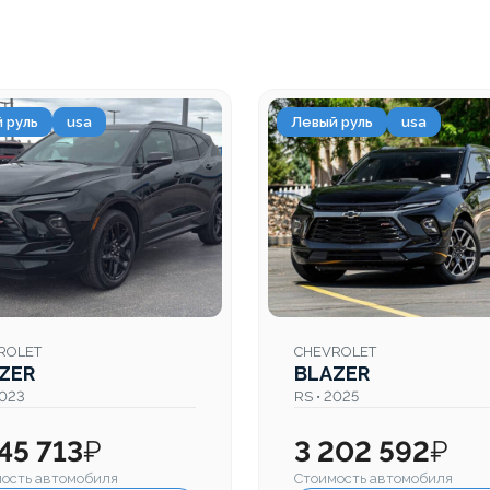
 руль
usa
Левый руль
usa
ROLET
CHEVROLET
ZER
BLAZER
2023
RS • 2025
145 713
₽
3 202 592
₽
ость автомобиля
Стоимость автомобиля