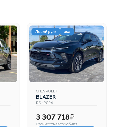
Левый руль
usa
CHEVROLET
BLAZER
RS • 2024
3 307 718
₽
Стоимость автомобиля