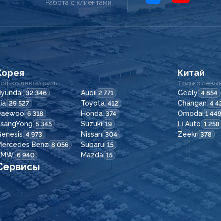
Работа с клиентами
Корея
Китай
олько левый руль
Только левый
yundai
Audi
Geely
32 346
2 771
4 854
ia
Toyota
Changan
29 527
412
4 4
Daewoo
Honda
Omoda
6 318
374
1 44
SsangYong
Suzuki
Li Auto
5 345
19
1 258
enesis
Nissan
Zeekr
4 973
304
378
Mercedes Benz
Subaru
8 056
15
BMW
Mazda
6 940
15
Сервисы