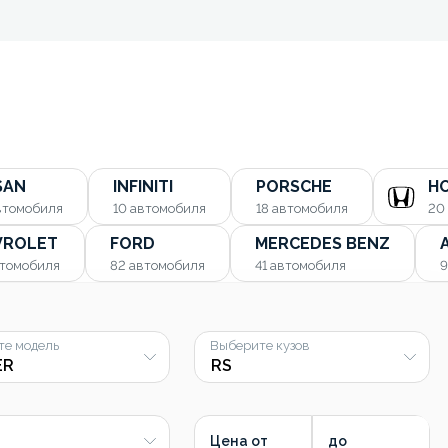
SAN
INFINITI
PORSCHE
H
втомобиля
10
автомобиля
18
автомобиля
20
VROLET
FORD
MERCEDES BENZ
томобиля
82
автомобиля
41
автомобиля
те модель
Выберите кузов
Цена от
до