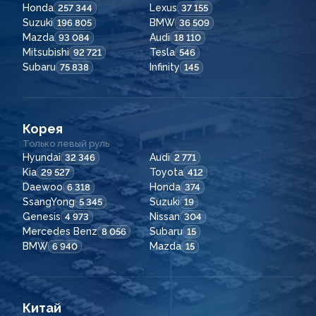
Honda
Lexus
257 344
37 155
Suzuki
BMW
196 805
36 509
Mazda
Audi
93 084
18 110
Mitsubishi
Tesla
92 721
546
Subaru
Infinity
75 838
145
Корея
Только левый руль
Hyundai
Audi
32 346
2 771
Kia
Toyota
29 527
412
Daewoo
Honda
6 318
374
SsangYong
Suzuki
5 345
19
Genesis
Nissan
4 973
304
Mercedes Benz
Subaru
8 056
15
BMW
Mazda
6 940
15
Китай