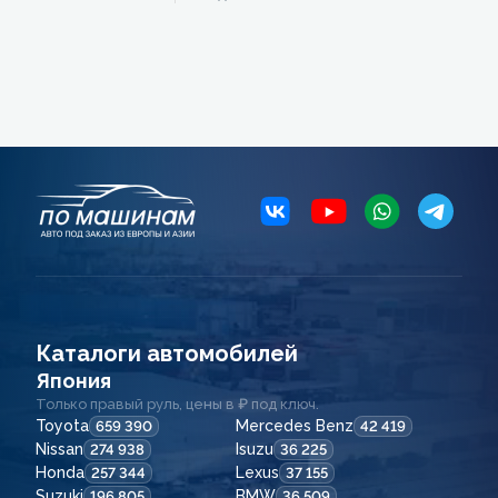
Каталоги автомобилей
Япония
Только правый руль, цены в ₽ под ключ.
Toyota
Mercedes Benz
659 390
42 419
Nissan
Isuzu
274 938
36 225
Honda
Lexus
257 344
37 155
Suzuki
BMW
196 805
36 509