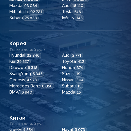
Mazda
Audi
93 084
18 110
Mitsubishi
Tesla
92 721
546
Subaru
Infinity
75 838
145
Корея
Только левый руль
Hyundai
Audi
32 346
2 771
Kia
Toyota
29 527
412
Daewoo
Honda
6 318
374
SsangYong
Suzuki
5 345
19
Genesis
Nissan
4 973
304
Mercedes Benz
Subaru
8 056
15
BMW
Mazda
6 940
15
Китай
Только левый руль
Geely
Haval
4 854
3 073