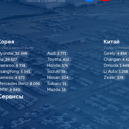
Работа с клиентами
Корея
Китай
олько левый руль
Только левый
yundai
Audi
Geely
32 346
2 771
4 854
ia
Toyota
Changan
29 527
412
4 4
Daewoo
Honda
Omoda
6 318
374
1 44
SsangYong
Suzuki
Li Auto
5 345
19
1 258
enesis
Nissan
Zeekr
4 973
304
378
Mercedes Benz
Subaru
8 056
15
BMW
Mazda
6 940
15
Сервисы