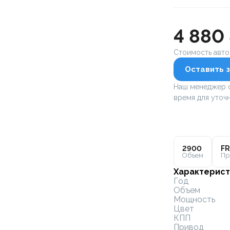
4 880
Стоимость авт
Оставить з
Наш менеджер с
время для уточн
2900
FR
Объем
Пр
Характерист
Год
Объем
Мощность
Цвет
КПП
Привод