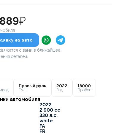
 889
₽
омобиля
аявку на авто
вяжется с вами в ближайшее
ения деталей.
Правый руль
2022
18000
ивод
Руль
Год
Пробег
ики автомобиля
2022
2 900 cc
330 л.с.
white
FA
FR