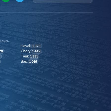
 руль
Haval
3 073
Chery
28
1 449
Tank
9
1 331
Baic
1 015