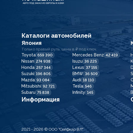
Каталоги автомобилей
Япония
Только правый руль, цены в ₽ под ключ.
Т
Toyota
Mercedes Benz
H
659 390
42 419
Nissan
Isuzu
K
274 938
36 225
Honda
Lexus
257 344
37 155
Suzuki
BMW
196 805
36 509
Mazda
Audi
G
93 084
18 110
Mitsubishi
Tesla
92 721
546
Subaru
Infinity
75 838
145
Информация
2021 - 2026
© ООО "Сейфкар ВЛ"