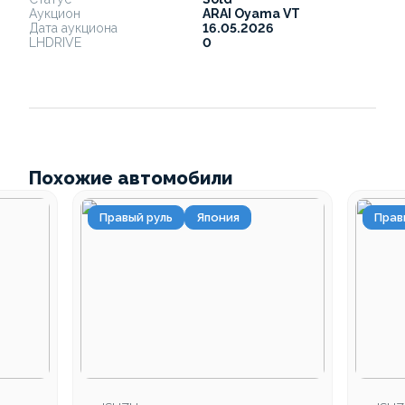
Аукцион
ARAI Oyama VT
Дата аукциона
16.05.2026
LHDRIVE
0
Похожие автомобили
Правый руль
Япония
Прав