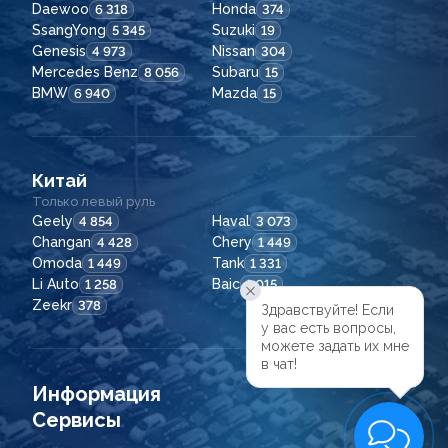
Daewoo
Honda
6 318
374
SsangYong
Suzuki
5 345
19
Genesis
Nissan
4 973
304
Mercedes Benz
Subaru
8 056
15
BMW
Mazda
6 940
15
Китай
Только левый руль
Geely
Haval
4 854
3 073
Changan
Chery
4 428
1 449
Omoda
Tank
1 449
1 331
Li Auto
Baic
1 258
1 015
Zeekr
378
Здравствуйте! Если

у вас есть вопросы,

можете задать их мне

в чат!
Информация
Сервисы