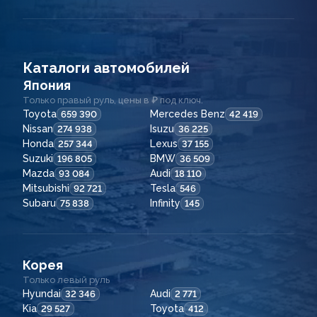
Каталоги автомобилей
Япония
Только правый руль, цены в ₽ под ключ.
Toyota
Mercedes Benz
659 390
42 419
Nissan
Isuzu
274 938
36 225
Honda
Lexus
257 344
37 155
Suzuki
BMW
196 805
36 509
Mazda
Audi
93 084
18 110
Mitsubishi
Tesla
92 721
546
Subaru
Infinity
75 838
145
Корея
Только левый руль
Hyundai
Audi
32 346
2 771
Kia
Toyota
29 527
412