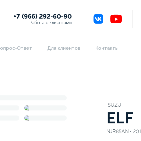
+7 (966) 292-60-90
Работа с клиентами
опрос-Ответ
Для клиентов
Контакты
ISUZU
ELF
NJR85AN • 201