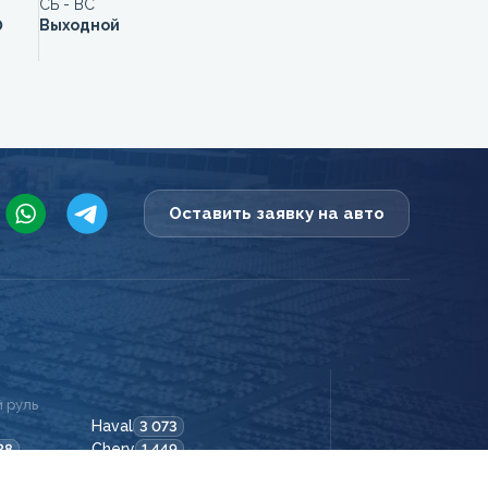
СБ - ВС
0
Выходной
Оставить заявку на авто
 руль
Haval
3 073
Chery
28
1 449
Tank
9
1 331