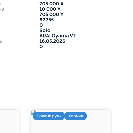
и
705 000 ¥
на
10 000 ¥
705 000 ¥
82255
0
Sold
ARAI Oyama VT
а
16.05.2026
0
Правый руль
Япония
Пр