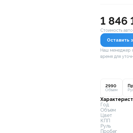
1 846 
Стоимость авт
Оставить з
Наш менеджер с
время для уточн
2990
Пр
Объем
Ру
Характерист
Год
Объем
Цвет
КПП
Руль
Пробег