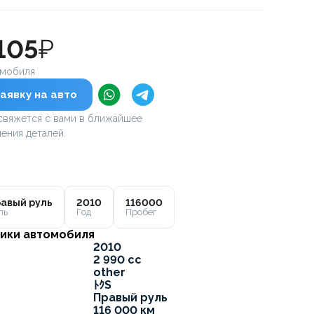
105
₽
омобиля
аявку на авто
вяжется с вами в ближайшее
ения деталей.
авый руль
2010
116000
ль
Год
Пробег
ики автомобиля
2010
2 990 cc
other
ﾄｸS
Правый руль
116 000 км