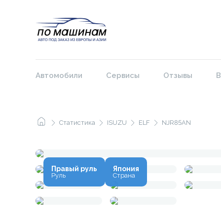
Автомобили
Сервисы
Отзывы
В
Статистика
ISUZU
ELF
NJR85AN
Правый руль
Япония
Руль
Страна