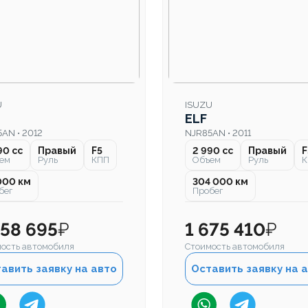
U
ISUZU
ELF
AN • 2012
NJR85AN • 2011
90 cc
Правый
F5
2 990 cc
Правый
F
ем
Руль
КПП
Объем
Руль
К
000 км
304 000 км
бег
Пробег
458 695
₽
1 675 410
₽
ость автомобиля
Стоимость автомобиля
авить заявку на авто
Оставить заявку на 