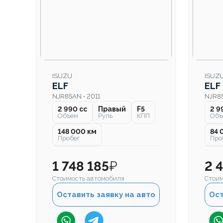
ISUZU
ISUZ
ELF
ELF
NJR85AN • 2011
NJR85
2 990 cc
Правый
F5
2 9
Объем
Руль
КПП
Объ
148 000 км
84 
Пробег
Про
1 748 185
₽
2 
Стоимость автомобиля
Стоим
Оставить заявку на авто
Ост