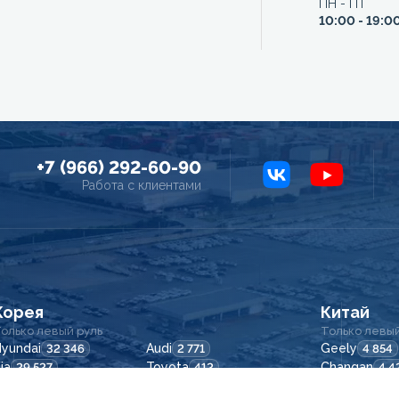
ПН - ПТ
10:00 - 19:0
+7 (966) 292-60-90
Работа с клиентами
Корея
Китай
олько левый руль
Только левый
yundai
Audi
Geely
32 346
2 771
4 854
ia
Toyota
Changan
29 527
412
4 4
Daewoo
Honda
Omoda
6 318
374
1 44