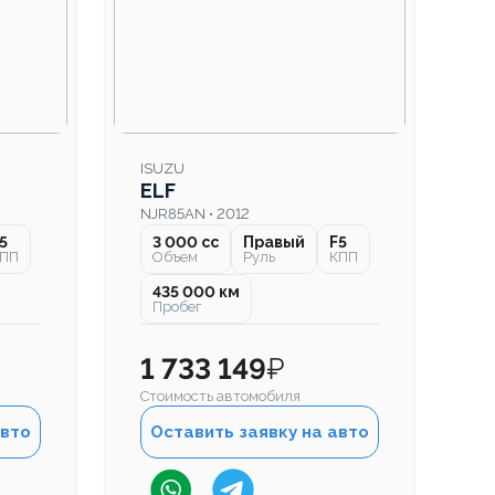
ISUZU
I
ELF
E
NJR85AN • 2012
NJ
5
3 000 cc
Правый
F5
ПП
Объем
Руль
КПП
435 000 км
Пробег
1 733 149
₽
1
Стоимость автомобиля
Ст
авто
Оставить заявку на авто