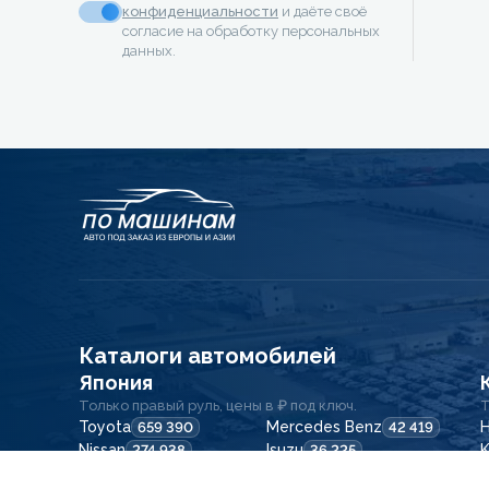
конфиденциальности
и даёте своё
согласие на обработку персональных
данных.
Каталоги автомобилей
Япония
Только правый руль, цены в ₽ под ключ.
Т
Toyota
Mercedes Benz
H
659 390
42 419
Nissan
Isuzu
K
274 938
36 225
Honda
Lexus
257 344
37 155