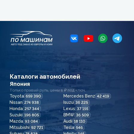
Каталоги автомобилей
Япония
Только правый руль, цены в ₽ под ключ.
Toyota
Mercedes Benz
659 390
42 419
Nissan
Isuzu
274 938
36 225
Honda
Lexus
257 344
37 155
Suzuki
BMW
196 805
36 509
Mazda
Audi
93 084
18 110
Mitsubishi
Tesla
92 721
546
Subaru
Infinity
75 838
145