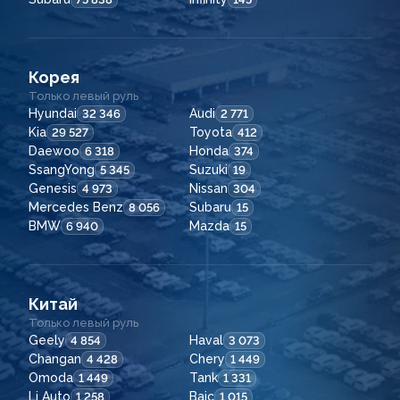
Корея
Только левый руль
Hyundai
Audi
32 346
2 771
Kia
Toyota
29 527
412
Daewoo
Honda
6 318
374
SsangYong
Suzuki
5 345
19
Genesis
Nissan
4 973
304
Mercedes Benz
Subaru
8 056
15
BMW
Mazda
6 940
15
Китай
Только левый руль
Geely
Haval
4 854
3 073
Changan
Chery
4 428
1 449
Omoda
Tank
1 449
1 331
Li Auto
Baic
1 258
1 015