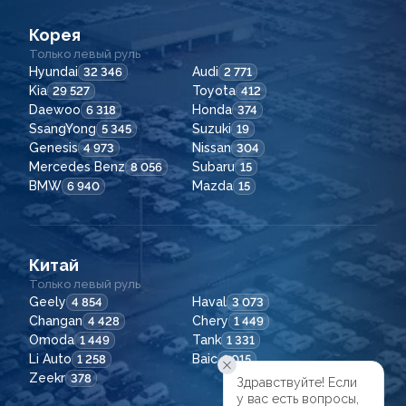
Корея
Только левый руль
Hyundai
Audi
32 346
2 771
Kia
Toyota
29 527
412
Daewoo
Honda
6 318
374
SsangYong
Suzuki
5 345
19
Genesis
Nissan
4 973
304
Mercedes Benz
Subaru
8 056
15
BMW
Mazda
6 940
15
Китай
Только левый руль
Geely
Haval
4 854
3 073
Changan
Chery
4 428
1 449
Omoda
Tank
1 449
1 331
Li Auto
Baic
1 258
1 015
Zeekr
378
Здравствуйте! Если

у вас есть вопросы,
