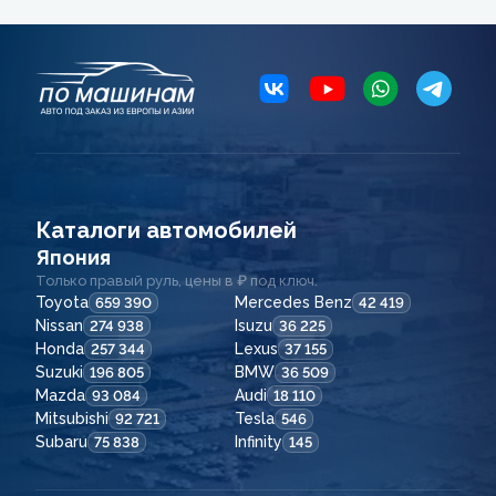
Каталоги автомобилей
Япония
Только правый руль, цены в ₽ под ключ.
Toyota
Mercedes Benz
659 390
42 419
Nissan
Isuzu
274 938
36 225
Honda
Lexus
257 344
37 155
Suzuki
BMW
196 805
36 509
Mazda
Audi
93 084
18 110
Mitsubishi
Tesla
92 721
546
Subaru
Infinity
75 838
145