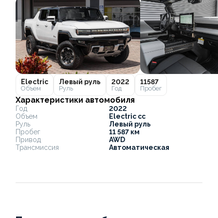
Electric
Левый руль
2022
11587
Объем
Руль
Год
Пробег
Характеристики автомобиля
Год
2022
Объем
Electric cc
Руль
Левый руль
Пробег
11 587 км
Привод
AWD
Трансмиссия
Автоматическая