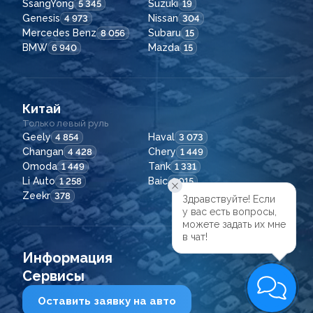
SsangYong
Suzuki
5 345
19
Genesis
Nissan
4 973
304
Mercedes Benz
Subaru
8 056
15
BMW
Mazda
6 940
15
Китай
Только левый руль
Geely
Haval
4 854
3 073
Changan
Chery
4 428
1 449
Omoda
Tank
1 449
1 331
Li Auto
Baic
1 258
1 015
Zeekr
378
Здравствуйте! Если

у вас есть вопросы,

можете задать их мне

в чат!
Информация
Сервисы
Оставить заявку на авто