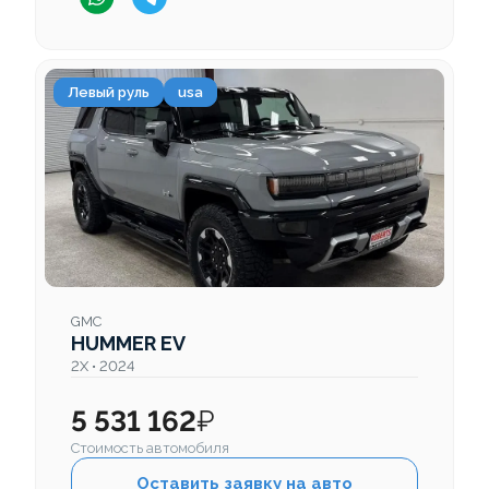
Левый руль
usa
GMC
HUMMER EV
2X • 2024
5 531 162
₽
Стоимость автомобиля
Оставить заявку на авто