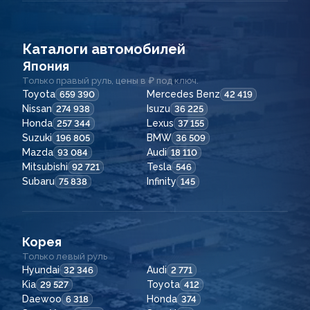
Каталоги автомобилей
Япония
Только правый руль, цены в ₽ под ключ.
Toyota
Mercedes Benz
659 390
42 419
Nissan
Isuzu
274 938
36 225
Honda
Lexus
257 344
37 155
Suzuki
BMW
196 805
36 509
Mazda
Audi
93 084
18 110
Mitsubishi
Tesla
92 721
546
Subaru
Infinity
75 838
145
Корея
Только левый руль
Hyundai
Audi
32 346
2 771
Kia
Toyota
29 527
412
Daewoo
Honda
6 318
374