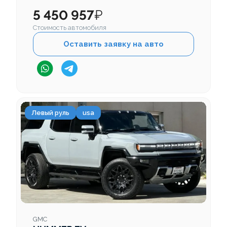
5 450 957
₽
Стоимость автомобиля
Оставить заявку на авто
Левый руль
usa
GMC