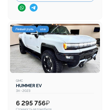
Левый руль
usa
GMC
HUMMER EV
3X • 2023
6 295 756
₽
Стоимость автомобиля