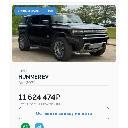
Левый руль
usa
GMC
HUMMER EV
3X • 2024
11 624 474
₽
Стоимость автомобиля
Оставить заявку на авто