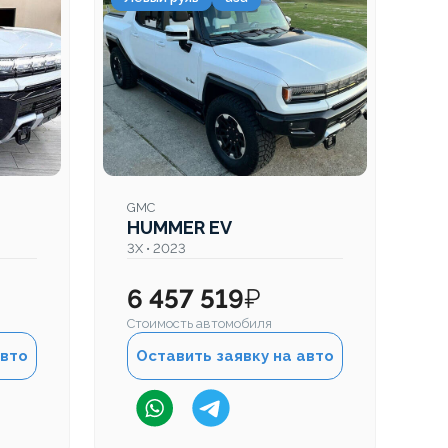
GMC
G
HUMMER EV
H
3X • 2023
3X
6 457 519
₽
6
Стоимость автомобиля
Ст
авто
Оставить заявку на авто