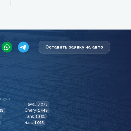
Оставить заявку на авто
 руль
Haval
3 073
Chery
28
1 449
Tank
9
1 331
Baic
1 015