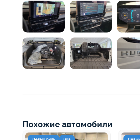
Похожие автомобили
Левый руль
usa
Левый