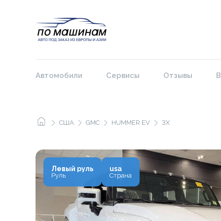
Автомобили
Сервисы
Отзывы
В
США
GMC
HUMMER EV
3X
Левый руль
usa
Руль
Страна