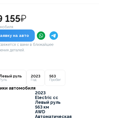
9 155
₽
омобиля
аявку на авто
вяжется с вами в ближайшее
ения деталей.
Левый руль
2023
563
Руль
Год
Пробег
ики автомобиля
2023
Electric cc
Левый руль
563 км
AWD
Автоматическая