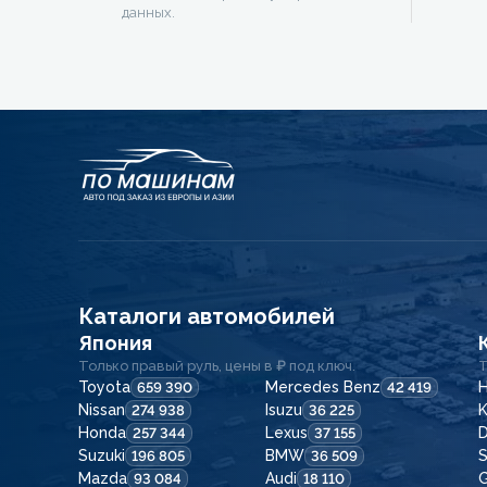
данных.
Каталоги автомобилей
Япония
Только правый руль, цены в ₽ под ключ.
Т
Toyota
Mercedes Benz
H
659 390
42 419
Nissan
Isuzu
K
274 938
36 225
Honda
Lexus
257 344
37 155
Suzuki
BMW
196 805
36 509
Mazda
Audi
G
93 084
18 110