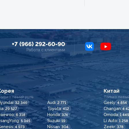
+7 (966) 292-60-90
Работа с клиентами
Корея
Китай
олько левый руль
Только левый
yundai
Audi
Geely
32 346
2 771
4 854
ia
Toyota
Changan
29 527
412
4 4
Daewoo
Honda
Omoda
6 318
374
1 44
SsangYong
Suzuki
Li Auto
5 345
19
1 258
enesis
Nissan
Zeekr
4 973
304
378