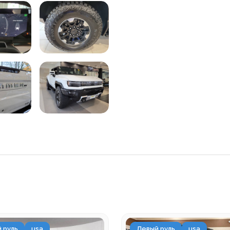
 руль
usa
Левый руль
usa