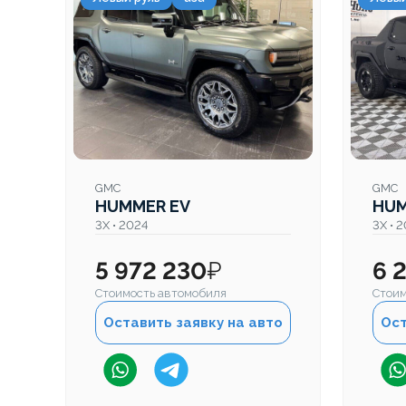
GMC
GMC
HUMMER EV
HUM
3X • 2024
3X • 
5 972 230
₽
6 
Стоимость автомобиля
Стоим
Оставить заявку на авто
Ост