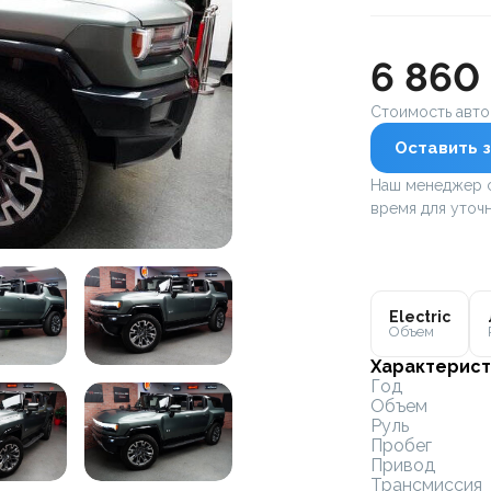
6 860
Стоимость авт
Оставить з
Наш менеджер с
время для уточн
Electric
Объем
Характерист
Год
Объем
Руль
Пробег
Привод
Трансмиссия