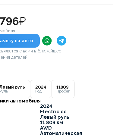
 796
₽
омобиля
аявку на авто
вяжется с вами в ближайшее
ения деталей.
Левый руль
2024
11809
Руль
Год
Пробег
ики автомобиля
2024
Electric cc
Левый руль
11 809 км
AWD
Автоматическая