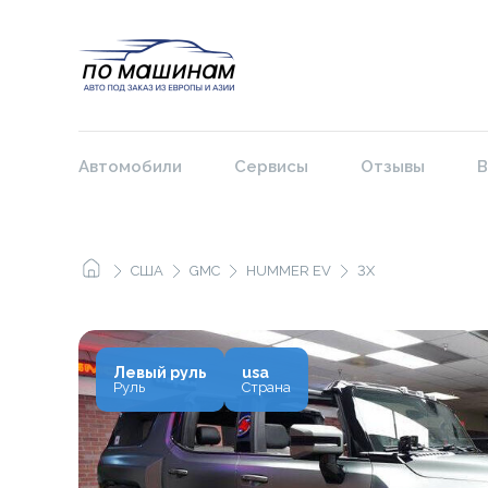
Автомобили
Сервисы
Отзывы
В
США
GMC
HUMMER EV
3X
Левый руль
usa
Руль
Страна