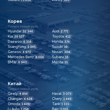
Корея
Только левый руль
Hyundai
Audi
32 346
2 771
Kia
Toyota
29 527
412
Daewoo
Honda
6 318
374
SsangYong
Suzuki
5 345
19
Genesis
Nissan
4 973
304
Mercedes Benz
Subaru
8 056
15
BMW
Mazda
6 940
15
Китай
Только левый руль
Geely
Haval
4 854
3 073
Changan
Chery
4 428
1 449
Omoda
Tank
1 449
1 331
Li Auto
Baic
1 258
1 015