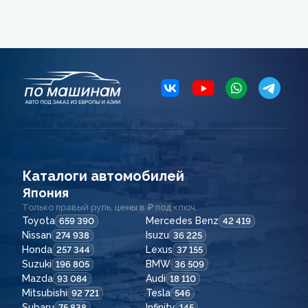
Каталоги автомобилей
Япония
Только правый руль, цены в ₽ под ключ.
Toyota
Mercedes Benz
659 390
42 419
Nissan
Isuzu
274 938
36 225
Honda
Lexus
257 344
37 155
Suzuki
BMW
196 805
36 509
Mazda
Audi
93 084
18 110
Mitsubishi
Tesla
92 721
546
Subaru
Infinity
75 838
145