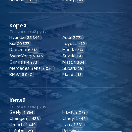
Корея
Только левый руль
Hyundai
Audi
32 346
2 771
Kia
Toyota
29 527
412
Daewoo
Honda
6 318
374
SsangYong
Suzuki
5 345
19
Genesis
Nissan
4 973
304
Mercedes Benz
Subaru
8 056
15
BMW
Mazda
6 940
15
Китай
Только левый руль
Geely
Haval
4 854
3 073
Changan
Chery
4 428
1 449
Omoda
Tank
1 449
1 331
Li Auto
Baic
1 258
1 015