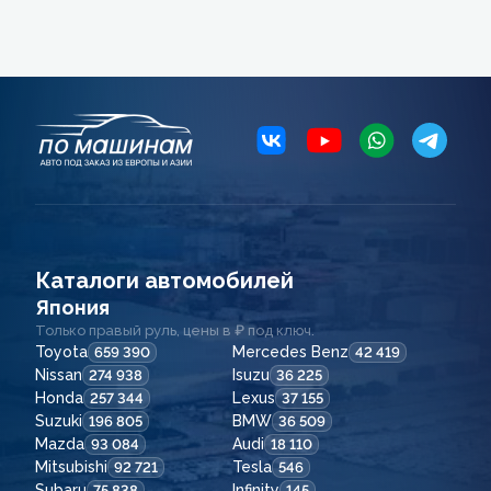
Каталоги автомобилей
Япония
Только правый руль, цены в ₽ под ключ.
Toyota
Mercedes Benz
659 390
42 419
Nissan
Isuzu
274 938
36 225
Honda
Lexus
257 344
37 155
Suzuki
BMW
196 805
36 509
Mazda
Audi
93 084
18 110
Mitsubishi
Tesla
92 721
546
Subaru
Infinity
75 838
145