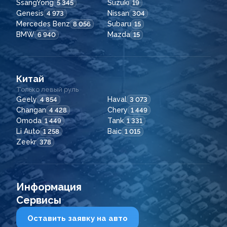
SsangYong
Suzuki
5 345
19
Genesis
Nissan
4 973
304
Mercedes Benz
Subaru
8 056
15
BMW
Mazda
6 940
15
Китай
Только левый руль
Geely
Haval
4 854
3 073
Changan
Chery
4 428
1 449
Omoda
Tank
1 449
1 331
Li Auto
Baic
1 258
1 015
Zeekr
378
Информация
Сервисы
Оставить заявку на авто