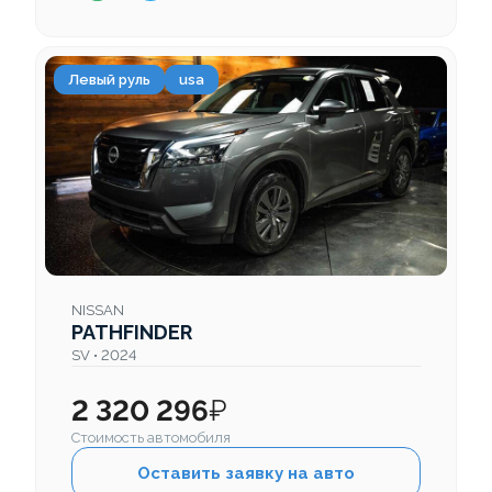
Левый руль
usa
NISSAN
PATHFINDER
SV • 2024
2 320 296
₽
Стоимость автомобиля
Оставить заявку на авто