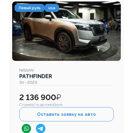
Левый руль
usa
NISSAN
PATHFINDER
SV • 2023
2 136 900
₽
Стоимость автомобиля
Оставить заявку на авто