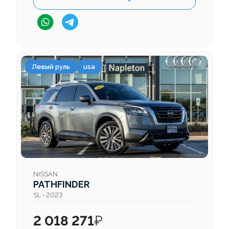
Левый руль
usa
NISSAN
PATHFINDER
SL • 2023
2 018 271
₽