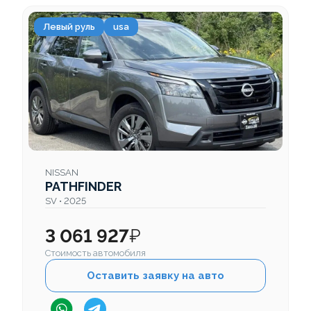
Левый руль
usa
NISSAN
PATHFINDER
SV • 2025
3 061 927
₽
Стоимость автомобиля
Оставить заявку на авто