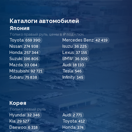
Каталоги автомобилей
Япония
Только правый руль, цены в ₽ под ключ.
Toyota
Mercedes Benz
659 390
42 419
Nissan
Isuzu
274 938
36 225
Honda
Lexus
257 344
37 155
Suzuki
BMW
196 805
36 509
Mazda
Audi
93 084
18 110
Mitsubishi
Tesla
92 721
546
Subaru
Infinity
75 838
145
Корея
Только левый руль
Hyundai
Audi
32 346
2 771
Kia
Toyota
29 527
412
Daewoo
Honda
6 318
374