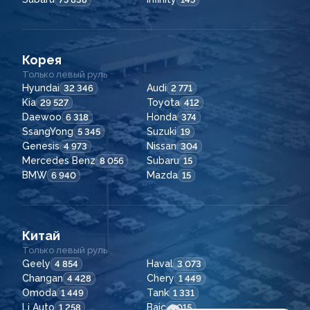
Корея
Только левый руль
Hyundai
Audi
32 346
2 771
Kia
Toyota
29 527
412
Daewoo
Honda
6 318
374
SsangYong
Suzuki
5 345
19
Genesis
Nissan
4 973
304
Mercedes Benz
Subaru
8 056
15
BMW
Mazda
6 940
15
Китай
Только левый руль
Geely
Haval
4 854
3 073
Changan
Chery
4 428
1 449
Omoda
Tank
1 449
1 331
Li Auto
Baic
1 258
1 015