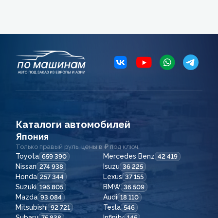
Каталоги автомобилей
Япония
Только правый руль, цены в ₽ под ключ.
Toyota
Mercedes Benz
659 390
42 419
Nissan
Isuzu
274 938
36 225
Honda
Lexus
257 344
37 155
Suzuki
BMW
196 805
36 509
Mazda
Audi
93 084
18 110
Mitsubishi
Tesla
92 721
546
Subaru
Infinity
75 838
145