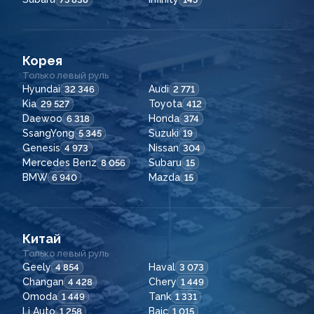
Корея
Только левый руль
Hyundai
Audi
32 346
2 771
Kia
Toyota
29 527
412
Daewoo
Honda
6 318
374
SsangYong
Suzuki
5 345
19
Genesis
Nissan
4 973
304
Mercedes Benz
Subaru
8 056
15
BMW
Mazda
6 940
15
Китай
Только левый руль
Geely
Haval
4 854
3 073
Changan
Chery
4 428
1 449
Omoda
Tank
1 449
1 331
Li Auto
Baic
1 258
1 015