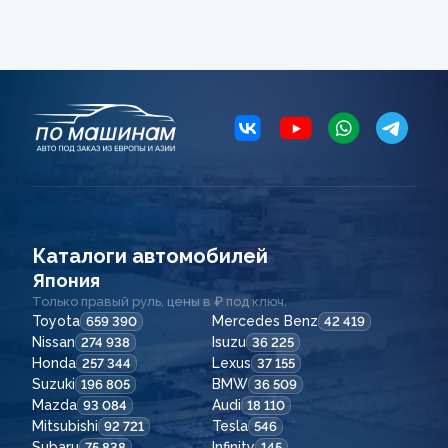
Каталоги автомобилей
Япония
Только правый руль, цены в ₽ под ключ.
Toyota
Mercedes Benz
659 390
42 419
Nissan
Isuzu
274 938
36 225
Honda
Lexus
257 344
37 155
Suzuki
BMW
196 805
36 509
Mazda
Audi
93 084
18 110
Mitsubishi
Tesla
92 721
546
Subaru
Infinity
75 838
145