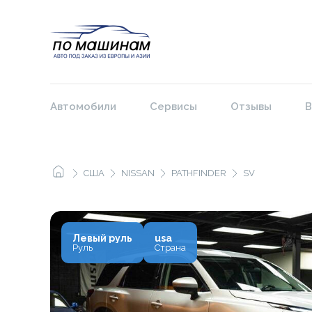
Автомобили
Сервисы
Отзывы
В
США
NISSAN
PATHFINDER
SV
Левый руль
usa
Руль
Страна