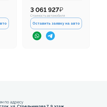
3 061 927
₽
2
Стоимость автомобиля
Ст
авто
Оставить заявку на авто
м по адресу
сток, ул. Стрельникова 7, 9 этаж,