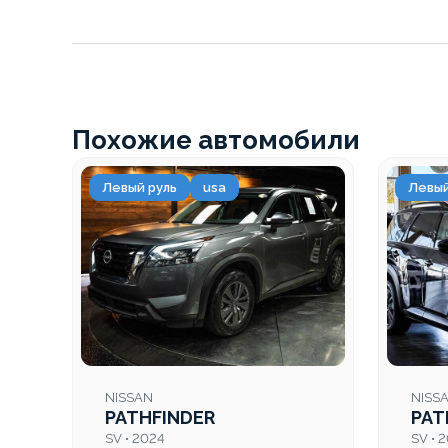
Похожие автомобили
Левый руль
usa
Левый
NISSAN
NISS
PATHFINDER
PAT
SV • 2024
SV • 