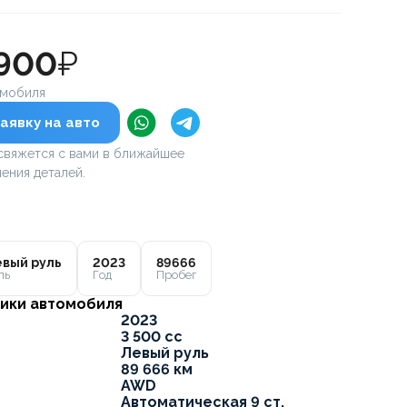
 900
₽
омобиля
аявку на авто
вяжется с вами в ближайшее
ения деталей.
вый руль
2023
89666
ль
Год
Пробег
ики автомобиля
2023
3 500 cc
Левый руль
89 666 км
AWD
Автоматическая 9 ст.