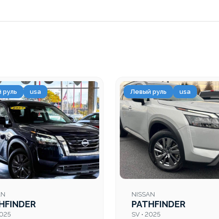
 руль
usa
Левый руль
usa
AN
NISSAN
HFINDER
PATHFINDER
2025
SV • 2025