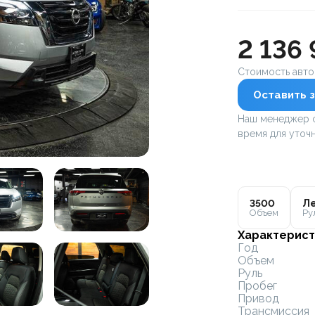
2 136
Стоимость авт
Оставить з
Наш менеджер с
время для уточн
3500
Ле
Объем
Ру
Характерист
Год
Объем
Руль
Пробег
Привод
Трансмиссия