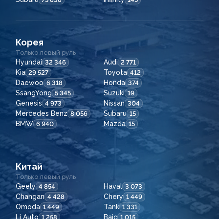
Корея
Только левый руль
Hyundai
Audi
32 346
2 771
Kia
Toyota
29 527
412
Daewoo
Honda
6 318
374
SsangYong
Suzuki
5 345
19
Genesis
Nissan
4 973
304
Mercedes Benz
Subaru
8 056
15
BMW
Mazda
6 940
15
Китай
Только левый руль
Geely
Haval
4 854
3 073
Changan
Chery
4 428
1 449
Omoda
Tank
1 449
1 331
Li Auto
Baic
1 258
1 015