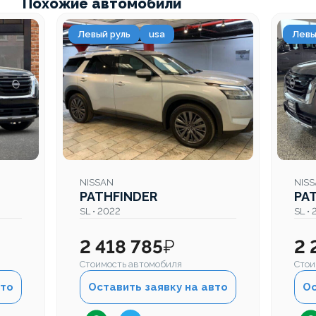
Похожие автомобили
Левый руль
usa
Левы
NISSAN
NIS
PATHFINDER
PA
SL • 2022
SL •
2 418 785
₽
2 
Стоимость автомобиля
Стои
вто
Оставить заявку на авто
Ос