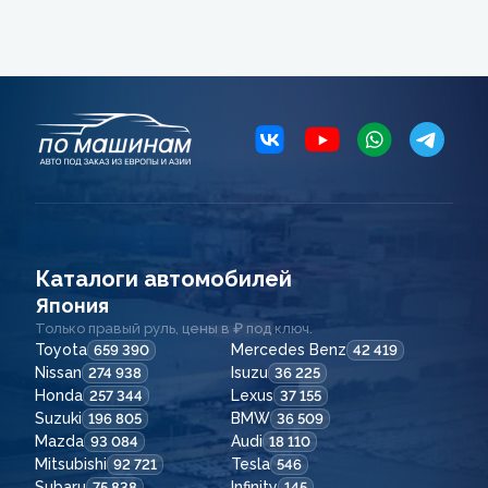
Каталоги автомобилей
Япония
Только правый руль, цены в ₽ под ключ.
Toyota
Mercedes Benz
659 390
42 419
Nissan
Isuzu
274 938
36 225
Honda
Lexus
257 344
37 155
Suzuki
BMW
196 805
36 509
Mazda
Audi
93 084
18 110
Mitsubishi
Tesla
92 721
546
Subaru
Infinity
75 838
145