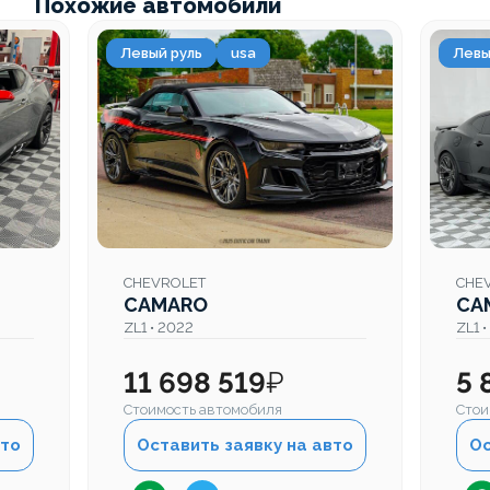
Похожие автомобили
Левый руль
usa
Левы
CHEVROLET
CHE
CAMARO
CA
ZL1 • 2022
ZL1 
11 698 519
₽
5 
Стоимость автомобиля
Стои
вто
Оставить заявку на авто
Ос