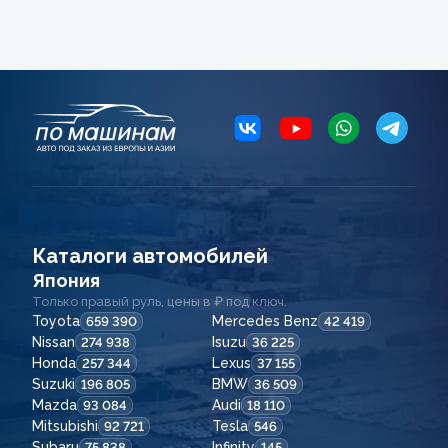
Каталоги автомобилей
Япония
Только правый руль, цены в ₽ под ключ.
Toyota
Mercedes Benz
659 390
42 419
Nissan
Isuzu
274 938
36 225
Honda
Lexus
257 344
37 155
Suzuki
BMW
196 805
36 509
Mazda
Audi
93 084
18 110
Mitsubishi
Tesla
92 721
546
Subaru
Infinity
75 838
145