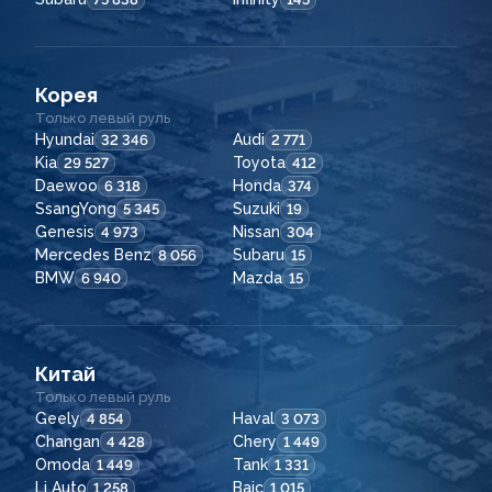
Корея
Только левый руль
Hyundai
Audi
32 346
2 771
Kia
Toyota
29 527
412
Daewoo
Honda
6 318
374
SsangYong
Suzuki
5 345
19
Genesis
Nissan
4 973
304
Mercedes Benz
Subaru
8 056
15
BMW
Mazda
6 940
15
Китай
Только левый руль
Geely
Haval
4 854
3 073
Changan
Chery
4 428
1 449
Omoda
Tank
1 449
1 331
Li Auto
Baic
1 258
1 015