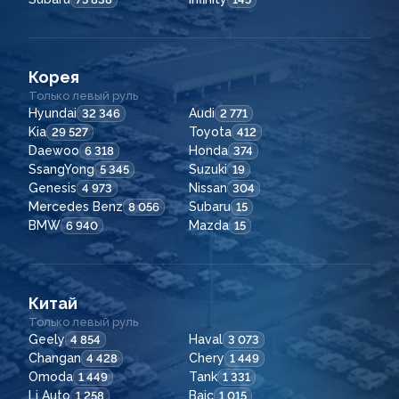
Корея
Только левый руль
Hyundai
Audi
32 346
2 771
Kia
Toyota
29 527
412
Daewoo
Honda
6 318
374
SsangYong
Suzuki
5 345
19
Genesis
Nissan
4 973
304
Mercedes Benz
Subaru
8 056
15
BMW
Mazda
6 940
15
Китай
Только левый руль
Geely
Haval
4 854
3 073
Changan
Chery
4 428
1 449
Omoda
Tank
1 449
1 331
Li Auto
Baic
1 258
1 015