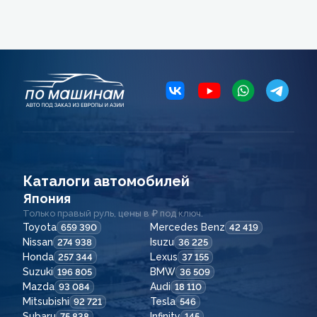
Каталоги автомобилей
Япония
Только правый руль, цены в ₽ под ключ.
Toyota
Mercedes Benz
659 390
42 419
Nissan
Isuzu
274 938
36 225
Honda
Lexus
257 344
37 155
Suzuki
BMW
196 805
36 509
Mazda
Audi
93 084
18 110
Mitsubishi
Tesla
92 721
546
Subaru
Infinity
75 838
145