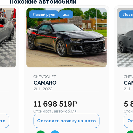
Похожие автомобили
Левый руль
usa
Левы
CHEVROLET
CHE
CAMARO
CA
ZL1 • 2022
ZL1 
11 698 519
₽
5 
Стоимость автомобиля
Стои
вто
Оставить заявку на авто
Ос