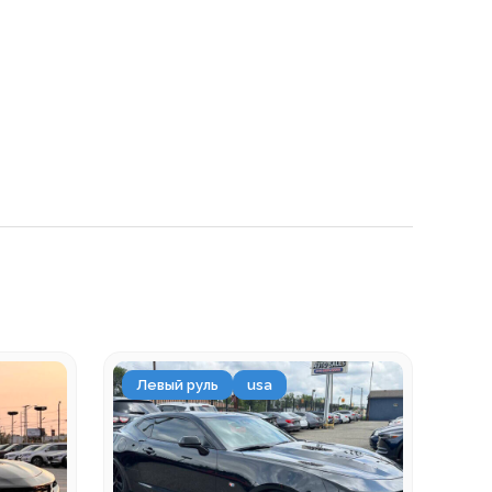
Левый руль
usa
Ле