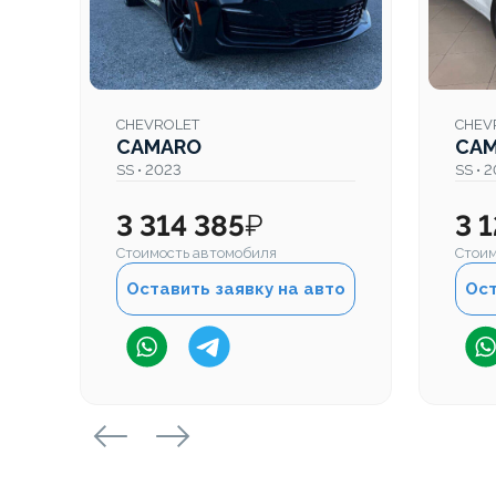
CHEVROLET
CHEV
CAMARO
CA
SS • 2023
SS • 
3 314 385
₽
3 
Стоимость автомобиля
Стоим
Оставить заявку на авто
Ост