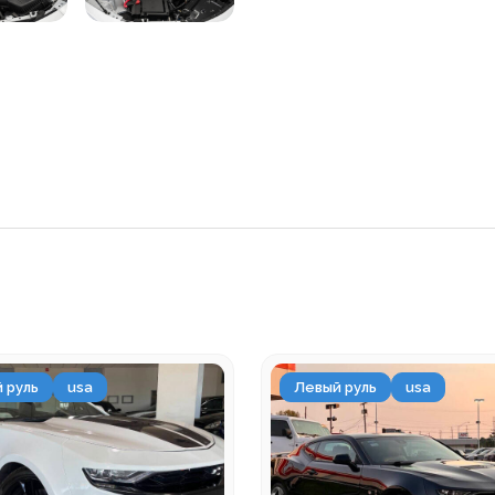
 руль
usa
Левый руль
usa