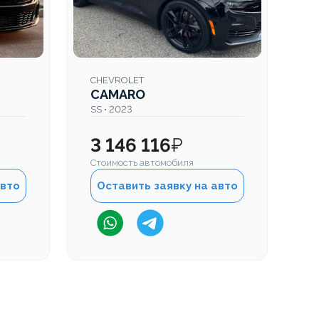
CHEVROLET
C
CAMARO
C
SS • 2023
SS
3 146 116
₽
3
Стоимость автомобиля
Ст
авто
Оставить заявку на авто