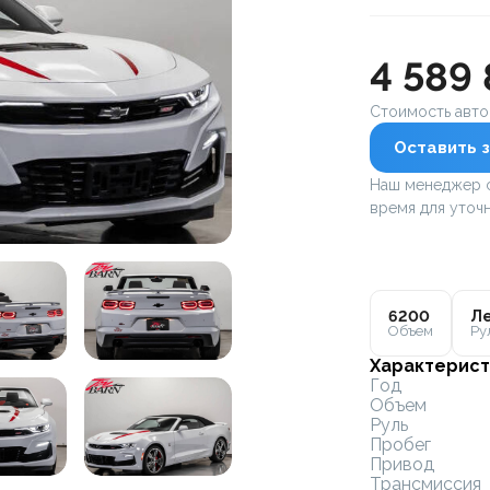
4 589
Стоимость авт
Оставить з
Наш менеджер с
время для уточн
6200
Ле
Объем
Ру
Характерист
Год
Объем
Руль
Пробег
Привод
Трансмиссия