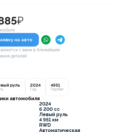
 885
₽
омобиля
аявку на авто
вяжется с вами в ближайшее
ения деталей.
вый руль
2024
4951
ль
Год
Пробег
ики автомобиля
2024
6 200 cc
Левый руль
4 951 км
RWD
Автоматическая