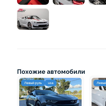
Похожие автомобили
Левый руль
usa
Левый