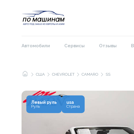
Автомобили
Сервисы
Отзывы
В
США
CHEVROLET
CAMARO
SS
Левый руль
usa
Руль
Страна