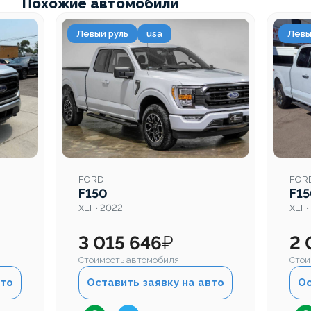
Похожие автомобили
Левый руль
usa
Левы
FORD
FOR
F150
F1
XLT • 2022
XLT •
3 015 646
₽
2 
Стоимость автомобиля
Стои
вто
Оставить заявку на авто
Ос