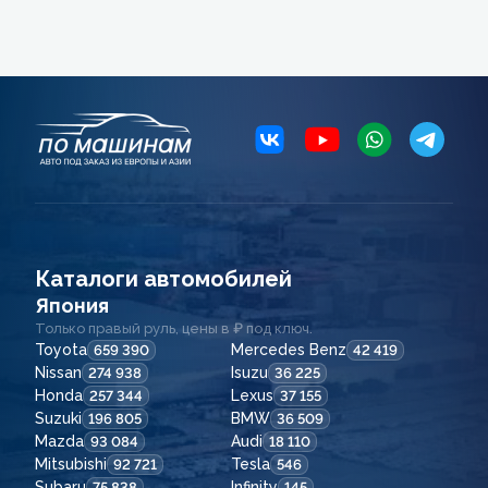
Каталоги автомобилей
Япония
Только правый руль, цены в ₽ под ключ.
Toyota
Mercedes Benz
659 390
42 419
Nissan
Isuzu
274 938
36 225
Honda
Lexus
257 344
37 155
Suzuki
BMW
196 805
36 509
Mazda
Audi
93 084
18 110
Mitsubishi
Tesla
92 721
546
Subaru
Infinity
75 838
145