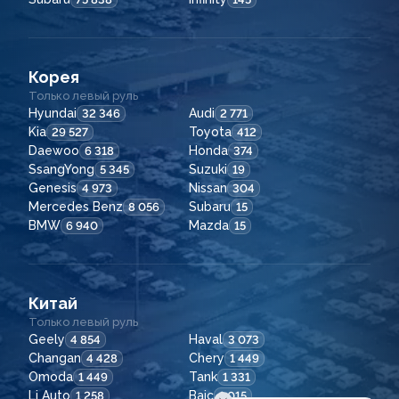
Корея
Только левый руль
Hyundai
Audi
32 346
2 771
Kia
Toyota
29 527
412
Daewoo
Honda
6 318
374
SsangYong
Suzuki
5 345
19
Genesis
Nissan
4 973
304
Mercedes Benz
Subaru
8 056
15
BMW
Mazda
6 940
15
Китай
Только левый руль
Geely
Haval
4 854
3 073
Changan
Chery
4 428
1 449
Omoda
Tank
1 449
1 331
Li Auto
Baic
1 258
1 015