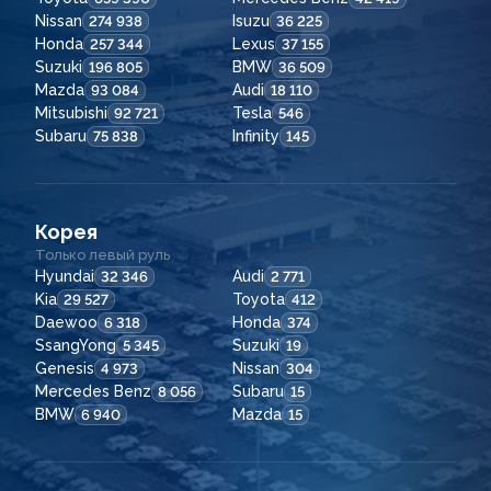
Nissan
Isuzu
274 938
36 225
Honda
Lexus
257 344
37 155
Suzuki
BMW
196 805
36 509
Mazda
Audi
93 084
18 110
Mitsubishi
Tesla
92 721
546
Subaru
Infinity
75 838
145
Корея
Только левый руль
Hyundai
Audi
32 346
2 771
Kia
Toyota
29 527
412
Daewoo
Honda
6 318
374
SsangYong
Suzuki
5 345
19
Genesis
Nissan
4 973
304
Mercedes Benz
Subaru
8 056
15
BMW
Mazda
6 940
15