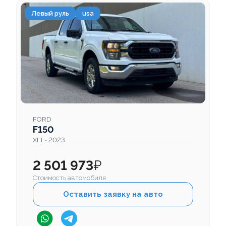
Левый руль
usa
FORD
F150
XLT • 2023
2 501 973
₽
Стоимость автомобиля
Оставить заявку на авто