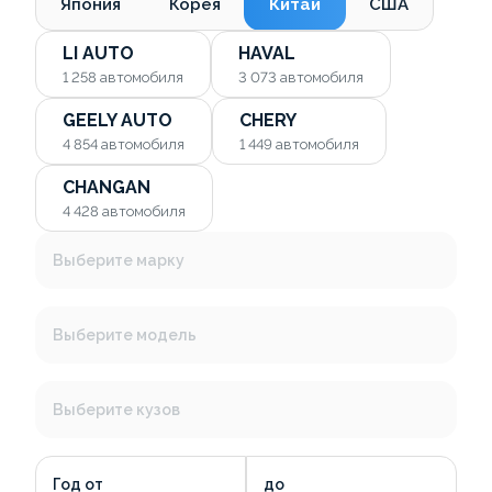
Япония
Корея
Китай
США
LI AUTO
HAVAL
1 258
автомобиля
3 073
автомобиля
GEELY AUTO
CHERY
4 854
автомобиля
1 449
автомобиля
CHANGAN
4 428
автомобиля
Выберите марку
Выберите модель
Выберите кузов
Год от
до