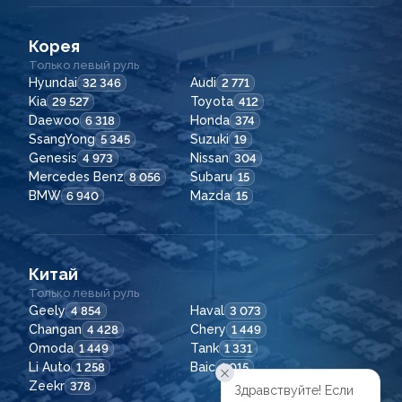
Корея
Только левый руль
Hyundai
Audi
32 346
2 771
Kia
Toyota
29 527
412
Daewoo
Honda
6 318
374
SsangYong
Suzuki
5 345
19
Genesis
Nissan
4 973
304
Mercedes Benz
Subaru
8 056
15
BMW
Mazda
6 940
15
Китай
Только левый руль
Geely
Haval
4 854
3 073
Changan
Chery
4 428
1 449
Omoda
Tank
1 449
1 331
Li Auto
Baic
1 258
1 015
Zeekr
378
Здравствуйте! Если
