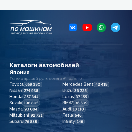
Каталоги автомобилей
Япония
Только правый руль, цены в ₽ под ключ.
Toyota
Mercedes Benz
659 390
42 419
Nissan
Isuzu
274 938
36 225
Honda
Lexus
257 344
37 155
Suzuki
BMW
196 805
36 509
Mazda
Audi
93 084
18 110
Mitsubishi
Tesla
92 721
546
Subaru
Infinity
75 838
145