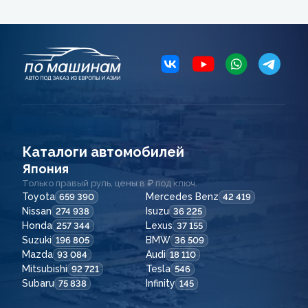
Каталоги автомобилей
Япония
Только правый руль, цены в ₽ под ключ.
Toyota
Mercedes Benz
659 390
42 419
Nissan
Isuzu
274 938
36 225
Honda
Lexus
257 344
37 155
Suzuki
BMW
196 805
36 509
Mazda
Audi
93 084
18 110
Mitsubishi
Tesla
92 721
546
Subaru
Infinity
75 838
145