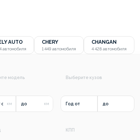
ELY AUTO
CHERY
CHANGAN
54
автомобиля
1 449
автомобиля
4 428
автомобиля
ите модель
Выберите кузов
 от
до
Год от
до
д
КПП