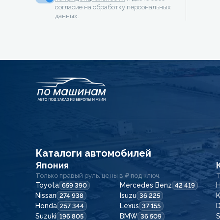
согласие на обработку персональных
данных.
Каталоги автомобилей
Япония
Только правый руль, цены в ₽ под ключ.
Т
Toyota
Mercedes Benz
H
659 390
42 419
Nissan
Isuzu
K
274 938
36 225
Honda
Lexus
257 344
37 155
Suzuki
BMW
196 805
36 509