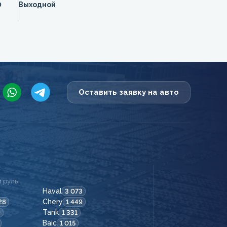
0
Выходной
Оставить заявку на авто
 руль
Haval
3 073
Chery
28
1 449
Tank
9
1 331
Baic
1 015