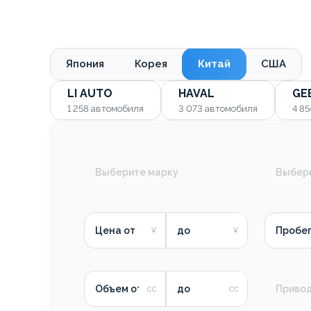
Япония
Корея
Китай
США
LI AUTO
HAVAL
GE
1 258
автомобиля
3 073
автомобиля
4 8
Выберите марку
Выбер
Цена от
до
Пробег
Объем от
до
Приво