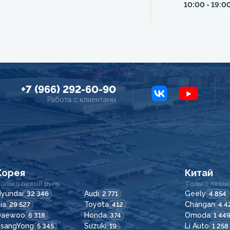
10:00 - 19:0
+7 (966) 292-60-90
Работа с клиентами
Корея
Китай
олько левый руль
Только левый
yundai
Audi
Geely
32 346
2 771
4 854
ia
Toyota
Changan
29 527
412
4 4
Daewoo
Honda
Omoda
6 318
374
1 44
SsangYong
Suzuki
Li Auto
5 345
19
1 258