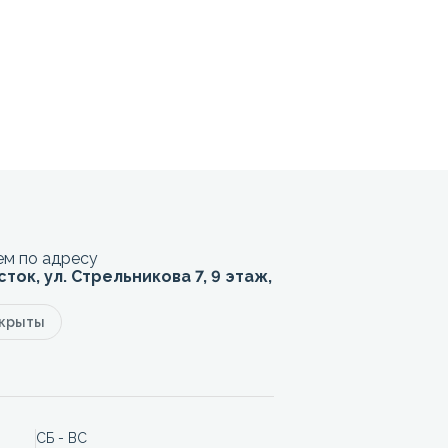
м по адресу
сток, ул. Стрельникова 7, 9 этаж,
акрыты
СБ - ВС